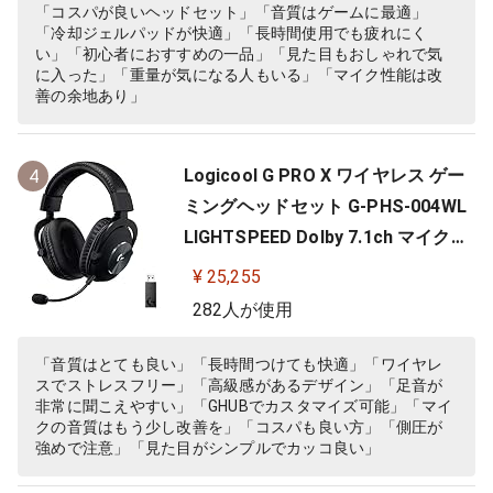
「コスパが良いヘッドセット」「音質はゲームに最適」
「冷却ジェルパッドが快適」「長時間使用でも疲れにく
い」「初心者におすすめの一品」「見た目もおしゃれで気
に入った」「重量が気になる人もいる」「マイク性能は改
善の余地あり」
Logicool G PRO X ワイヤレス ゲー
4
ミングヘッドセット G-PHS-004WL
LIGHTSPEED Dolby 7.1ch マイク付
き 20時間連続使用可能 軽量 充電式
¥ 25,255
PS5 PS4 PC ゲーミング ヘッドセッ
282人が使用
ト ヘッドフォン ヘッドホン G-PHS-
004 ブラック 国内正規品 【 ファイ
「音質はとても良い」「長時間つけても快適」「ワイヤレ
スでストレスフリー」「高級感があるデザイン」「足音が
ナルファンタジー XIV 推奨モ…
非常に聞こえやすい」「GHUBでカスタマイズ可能」「マイ
クの音質はもう少し改善を」「コスパも良い方」「側圧が
強めで注意」「見た目がシンプルでカッコ良い」