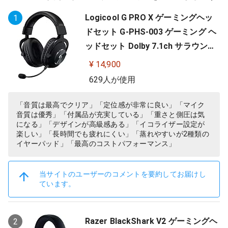
Logicool G PRO X ゲーミングヘッ
1
ドセット G-PHS-003 ゲーミング ヘ
ッドセット Dolby 7.1ch サラウンド
サウンド 3.5mm 有線 マイク付き Bl
¥ 14,900
ue VO!CE搭載 軽量 PS5 PS4 PC win
629人が使用
dows ヘッドホン ヘッドフォン ブラ
ック 国内正規品 【 ファイナルファ
「音質は最高でクリア」「定位感が非常に良い」「マイク
音質は優秀」「付属品が充実している」「重さと側圧は気
ンタジー XIV 推奨モデル 】
になる」「デザインが高級感ある」「イコライザー設定が
楽しい」「長時間でも疲れにくい」「蒸れやすいが2種類の
イヤーパッド」「最高のコストパフォーマンス」
当サイトのユーザーのコメントを要約してお届けし
ています。
Razer BlackShark V2 ゲーミングヘ
2