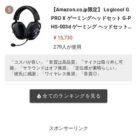
【Amazon.co.jp限定】 Logicool G
5
PRO X ゲーミングヘッドセット G-P
HS-003d ゲーミング ヘッドセット
Dolby 7.1ch サラウンドサウンド 3.5
¥ 15,730
mm 有線 マイク付き Blue VO!CE搭
279人が使用
載 軽量 ヘッドホン ヘッドフォン PS
5 PS4 PC windows ブラック 国内正
「コスパが良い」「音質は高品質」「マイクは取り外し可
能」「サラウンドはオフ推奨」「定位感が素晴らしい」
規品 ※Amazon.co.jp限定 壁…
「彼氏に感謝」「ワイヤレス推奨」「音質◎」
全てのランキングを見る
スポンサーリンク