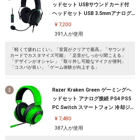
ッドセット USBサウンドカード付
ヘッドセット USB 3.5mmアナログ
THX 7.1ch 立体音響 特許技術採用チ
¥ 7,200
タンコート50mmドライバー 単一指
391人が使用
向性マイク ノイズキャンセリング
高遮音性イヤーカップ 軽量262g PC
「軽くて疲れにくい」「音質がクリアで最高」「サウンド
カードでカスタマイズ可能」「足音がしっかり聞こえる」
PS4 PS5 Nintendo Switch 【日本…
「デザインがオシャレ」「取り外し可能なマイクが便利」
「コスパが良い」「ゲーム体験が向上する」
Razer Kraken Green ゲーミングヘ
3
ッドセット アナログ接続 PS4 PS5
PC Switch スマートフォン 冷却ジェ
ルパッド 【日本正規代理店保証品】
¥ 7,480
RZ04-02830200-R3M
387人が使用