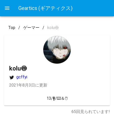
Geartics (ギアティクス)
Top
/
ゲーマー
/
kolu🍥
kolu🍥
gcffyi
2021年8月3日に更新
13/🚹/⌨️＆🖱
65
回見られています!