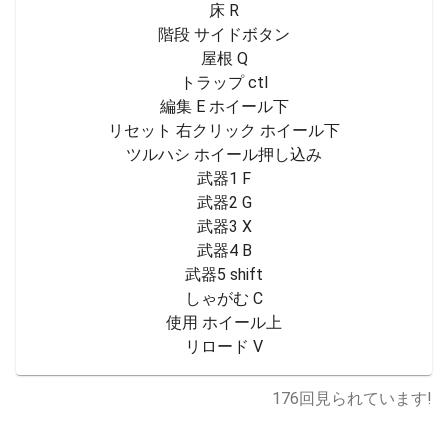
床 R

階段 サイドボタン

屋根 Q

トラップ ctl

編集 E ホイール下

リセット 右クリック ホイール下

ツルハシ ホイール押し込み

武器1 F

武器2 G

武器3 X

武器4 B

武器5 shift

しゃがむ C

使用 ホイール上

リロード V
176
回見られています!