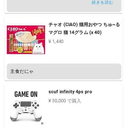
続きを読む
インテル® B460 チップセット

GeForce RTXTM 3060 /12GB

チャオ (CIAO) 猫用おやつ ちゅ~る
マグロ 猫 14グラム (x 40)
DVDスーパーマルチドライブ

¥ 1,440
定格700W 80PLUS ® Bronze 対応電源 ®
主食だにゃ
scuf infinity 4ps pro
¥ 30,000 で購入