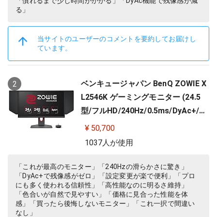
「慣れるまで少し時間がかかる」「DyAc機能で残像感が減
る」
当サイトのユーザーのコメントを要約してお届けし
ています。
ベンキュージャパン BenQ ZOWIE X
2
L2546K ゲーミングモニター (24.5
型/フルHD/240Hz/0.5ms/DyAc+/小
さめ台座/新筐体デザイン/新OSDメ
¥ 50,700
ニュー/新型液晶パネル採用)
1037人が使用
「これが最高のモニター」「240Hzの滑らかさに驚き」
「DyAc+で残像感がゼロ」「設定変更が楽で便利」「プロ
にも多く使われる信頼性」「高性能なのに明るさ維持」
「色合いが自然で見やすい」「価格に見合った性能を体
感」「買ったら後悔しないモニター」「これ一択で間違い
なし」