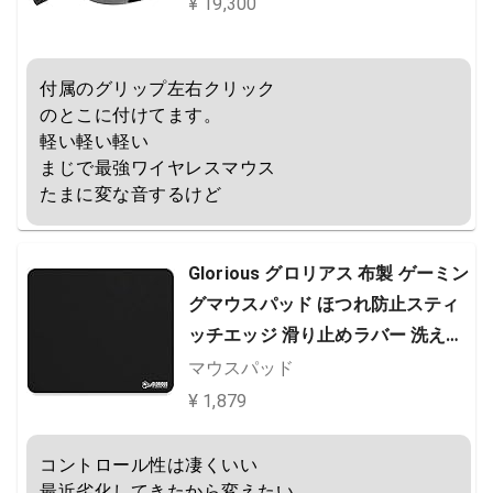
¥ 19,300
付属のグリップ左右クリック

のとこに付けてます。

軽い軽い軽い

まじで最強ワイヤレスマウス

たまに変な音するけど
Glorious グロリアス 布製 ゲーミン
グマウスパッド ほつれ防止スティ
ッチエッジ 滑り止めラバー 洗える
28x33cm 厚さ3mm マウスパッド
マウスパッド
ゲーミング mouse pad 国内正規品
¥ 1,879
(G-L)
コントロール性は凄くいい

最近劣化してきたから変えたい