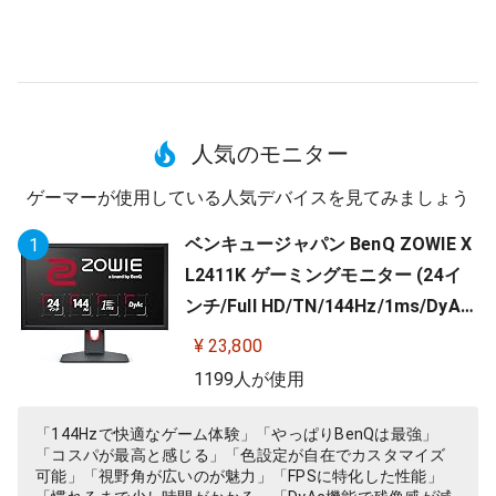
人気のモニター
ゲーマーが使用している人気デバイスを見てみましょう
ベンキュージャパン BenQ ZOWIE X
1
L2411K ゲーミングモニター (24イ
ンチ/Full HD/TN/144Hz/1ms/DyAc/
小さめ台座/OSDメニュー/指一本で
¥ 23,800
高さ調整)
1199人が使用
「144Hzで快適なゲーム体験」「やっぱりBenQは最強」
「コスパが最高と感じる」「色設定が自在でカスタマイズ
可能」「視野角が広いのが魅力」「FPSに特化した性能」