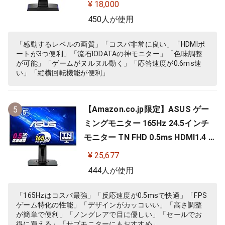
playPort/スピーカー付/高さ調整/縦
¥ 18,000
横回転) EX-LDGC242HTB
450人が使用
「感動するレベルの画質」「コスパ非常に良い」「HDMIポ
ートが3つ便利」「流石IODATAの神モニター」「色味調整
が可能」「ゲームがヌルヌル動く」「応答速度が0.6ms速
い」「縦横回転機能が便利」
【Amazon.co.jp限定】ASUS ゲー
5
ミングモニター 165Hz 24.5インチ
モニター TN FHD 0.5ms HDMI1.4 Di
splayPort1.2 DVI-D スピーカー 高
¥ 25,677
さ調整 縦横回転 VG258QR-J
444人が使用
「165Hzはコスパ最強」「反応速度が0.5msで快適」「FPS
ゲーム特化の性能」「デザインがカッコいい」「高さ調整
が簡単で便利」「ノングレアで目に優しい」「セールでお
得に買える」「サブモニターにもおすすめ」