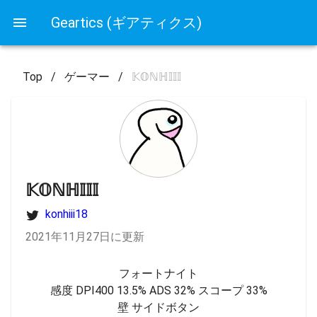
Geartics (ギアティクス)
Top
/
ゲーマー
/
𝕂𝕆ℕℍ𝕀𝕀𝕀
𝕂𝕆ℕℍ𝕀𝕀𝕀
konhiii18
2021年11月27日に更新
フォートナイト

感度 DPI400 13.5% ADS 32% スコープ 33%

壁 サイドボタン
