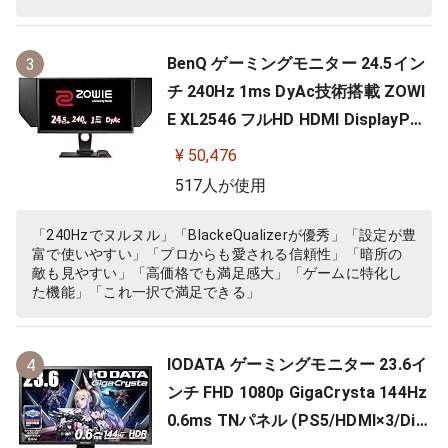
BenQ ゲーミングモニター 24.5イン
3
チ 240Hz 1ms DyAc技術搭載 ZOWI
E XL2546 フルHD HDMI DisplayPor
t DVI-DL搭載 FPS向き ディスプレイ
¥ 50,476
517人が使用
「240Hzでヌルヌル」「BlackeQualizerが優秀」「設定が豊
富で使いやすい」「プロからも愛される信頼性」「暗所の
敵も見やすい」「高価格でも満足感大」「ゲームに特化し
た機能」「これ一択で満足できる」
IODATA ゲーミングモニター 23.6イ
4
ンチ FHD 1080p GigaCrysta 144Hz
0.6ms TNパネル (PS5/HDMI×3/Dis