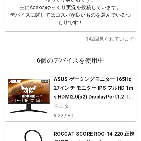
主にApexのゆっくり実況を投稿しています。

デバイスに関してはコスパが良いものを選んでいるつ
もりです！
142
回見られています!
6個のデバイスを使用中
ASUS ゲーミングモニター 165Hz
27インチ モニター IPS フルHD 1m
s HDMI2.0(x2) DisplayPort1.2 TU
F Gaming 高さ調整 縦横回転 VG27
モニター
9QL1A
¥ 32,980
ROCCAT SCORE ROC-14-220 正規