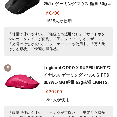
2WLr ゲーミングマウス 軽量 80g H
ERO 25Kセンサー 充電 POWERPLA
¥ 8,400
Y 対応 ゲーム 充電 無線 左右対称 FP
1535人が使用
S PC windows mac ブラック 国内
正規品
「軽量で使いやすい」「無線でも遅延なし」「サイドボタ
ンのカスタマイズが便利」「手にフィットするデザイン」
「充電の持ちが良い」「プロゲーマーも使用中」「万人受
けする形状」「快適な操作感」
Logicool G PRO X SUPERLIGHT ワ
5
イヤレス ゲーミングマウス G-PPD-
003WL-MG 軽量 63g未満 LIGHTSP
EED HERO 25Kセンサー POWERPLA
¥ 20,200
Y 無線 充電 対応 ゲーミング マウス
755人が使用
マゼンタ ピンク PC windows 国内
正規品
「軽量で使いやすい」「ピンクが可愛い」「安定した操作