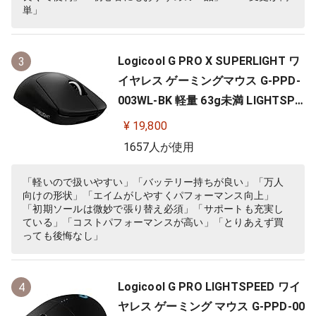
単」
Logicool G PRO X SUPERLIGHT ワ
3
イヤレス ゲーミングマウス G-PPD-
003WL-BK 軽量 63g未満 LIGHTSPE
ED HERO 25Kセンサー POWERPLA
¥ 19,800
Y 無線 充電 対応 ゲーミング マウス
1657人が使用
ブラック PC windows 国内正規品
「軽いので扱いやすい」「バッテリー持ちが良い」「万人
向けの形状」「エイムがしやすくパフォーマンス向上」
「初期ソールは微妙で張り替え必須」「サポートも充実し
ている」「コストパフォーマンスが高い」「とりあえず買
っても後悔なし」
Logicool G PRO LIGHTSPEED ワイ
4
ヤレス ゲーミング マウス G-PPD-00