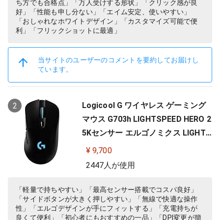
ち方でも合格点」「万人受けする形状」「クリック感が良
好」「性能も申し分ない」「エイム安定、使いやすい」
「おしゃれなホワイトデザイン」「カスタマイズ可能で便
利」「フリックショットに最適」
当サイトのユーザーのコメントを要約してお届けし
ています。
Logicool G ワイヤレス ゲーミング
2
マウス G703h LIGHTSPEED HERO 2
5Kセンサー エルゴノミクス LIGHTS
YNC RGB POWERPLAY 無線 充電 対
¥ 9,700
応 ゲーミング マウス 充電式 無線 P
2447人が使用
C windows mac ブラック G703 国
内正規品 【 ファイナルファンタジ
「軽量で持ちやすい」「最高センサー搭載でコスパ良好」
「サイドボタンが大きく押しやすい」「無線で快適な操作
ー XIV 推奨モデル 】
性」「エルゴデザインが手にフィットする」「充電持ちが
良くて便利」「初心者にもおすすめの一品」「DPI変更が簡