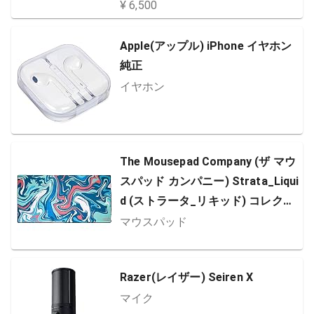
¥ 6,500
Apple(アップル) iPhone イヤホン
純正
イヤホン
The Mousepad Company (ザ マウ
スパッド カンパニー) Strata_Liqui
d (ストラータ_リキッド) コレクシ
ョン ゲーミングマウスパッド Lサ
マウスパッド
イズ (グリーン/オレンジ (Strata_
Liquid_02))
Razer(レイザー) Seiren X
マイク