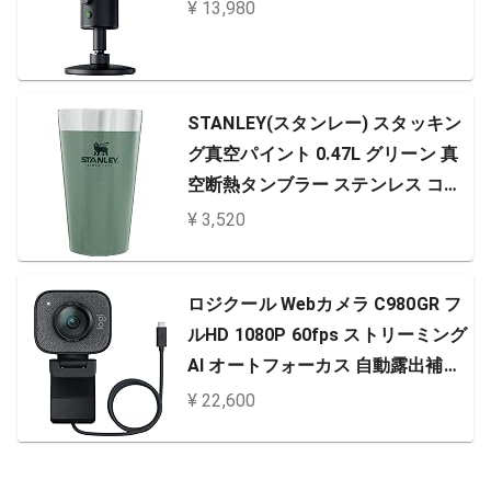
¥ 13,980
STANLEY(スタンレー) スタッキン
グ真空パイント 0.47L グリーン 真
空断熱タンブラー ステンレス コー
ヒー 保温保冷 ビール アウトドア
¥ 3,520
スポーツ観戦 食洗機対応 保証 (日
本正規品)
ロジクール Webカメラ C980GR フ
ルHD 1080P 60fps ストリーミング
AI オートフォーカス 自動露出補正
手ブレ USB Type-C ウェブカメラ
¥ 22,600
ウェブカム PC Windows Mac スマ
ホ YouTube グラファイト 国内正規
品