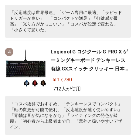
「反応速度は世界最速」「ゲーム専用に最適」「ラピッド
トリガーが良い」」「コンパクトで満足」「打鍵感が最
高」「光り方がかっこいい」「コスパが設定で変わる」
「小さくて驚いた」
Logicool G ロジクール G PRO X ゲ
4
ーミングキーボード テンキーレス
有線 GXスイッチ クリッキー 日本語
配列 LIGHTSYNC RGB 着脱式ケーブ
¥ 17,780
ル G-PKB-002 国内正規品 【 ファイ
712人が使用
ナルファンタジーXIV 推奨周辺機器
】
「コスパ抜群でおすすめ」「テンキーレスでコンパクト」
「軸の変更が可能で便利」「反応速度が速く使いやすい」
「青軸は音が気になるかも」「ライティングの発色が綺
麗」「初心者から上級者まで◎」「意外と扱いやすいデザ
イン」