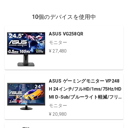
10個のデバイスを使用中
ASUS VG258QR
モニター
¥ 27,480
ASUS ゲーミングモニター VP248
H 24インチ/フルHD/1ms/75Hz/HD
MI D-Sub/ブルーライト軽減/フリ
ッカーフリー/VESA対応/スピーカ
モニター
ー/3年保証
¥ 20,980