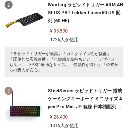
Wooting ラピッドトリガー ARM AN
2
SI-US PBT Lekker Linear60 US 配
列 (60 HE)
¥ 35,800
1226人が使用
「ラピッドトリガーが最高」「カスタマイズ性が抜群」
「圧倒的な応答速度」「打鍵感が気持ちいい」「デザイン
も良い」「FPSに最適なサイズ」「信頼性が高い」「公式か
らの購入が安心」
SteelSeries ラピッドトリガー 搭載
3
ゲーミングキーボード ミニサイズ A
pex Pro Mini JP 有線 日本語配列 O
mniPointスイッチ 2ーinー1アクシ
¥ 26,400
ョンキー 搭載 64825 ブラック
1015人が使用