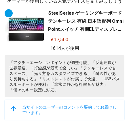
ゲーマーが使用している人気デバイスを見てみましょう
SteelSeries ゲーミングキーボード
1
テンキーレス 有線 日本語配列 Omni
Pointスイッチ 有機ELディスプレイ
搭載 Apex Pro TKL JP 64737
¥ 17,500
1614人が使用
「アクチュエーションポイントが調整可能」「反応速度が
世界最速」「打鍵感が最高で楽しい」「テンキーレスで省
スペース」「光り方をカスタマイズできる」「耐久性があ
り長持ちする」「リストレストが付属して快適」「USBパス
スルーポートが便利」「非常に静かな打鍵音が魅力」
「個々のキー設定に対応」
当サイトのユーザーのコメントを要約してお届けし
ています。