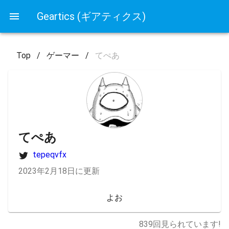
Geartics (ギアティクス)
Top
/
ゲーマー
/
てぺあ
てぺあ
tepeqvfx
2023年2月18日に更新
よお
839
回見られています!