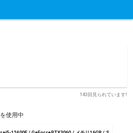
143
回見られています!
スを使用中
12400F / GeForceRTX3060 / メモリ16GB / S