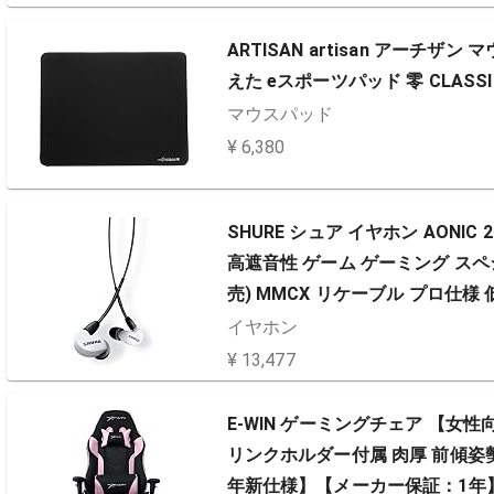
ARTISAN artisan アー
えた eスポーツパッド 零 CLASSIC
マウスパッド
¥ 6,380
SHURE シュア イヤホン AONIC 
高遮音性 ゲーム ゲーミング ス
売) MMCX リケーブル プロ仕様
ィング 録音 楽器 在宅勤務…
イヤホン
¥ 13,477
E-WIN ゲーミングチェア 【女
リンクホルダー付属 肉厚 前傾姿勢 通
年新仕様】【メーカー保証：1年