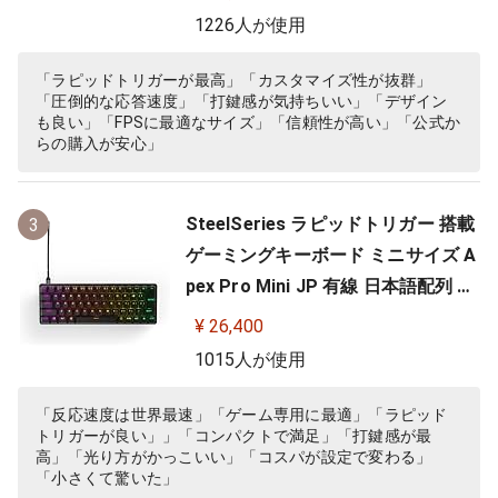
1226人が使用
「ラピッドトリガーが最高」「カスタマイズ性が抜群」
「圧倒的な応答速度」「打鍵感が気持ちいい」「デザイン
も良い」「FPSに最適なサイズ」「信頼性が高い」「公式か
らの購入が安心」
SteelSeries ラピッドトリガー 搭載
3
ゲーミングキーボード ミニサイズ A
pex Pro Mini JP 有線 日本語配列 O
mniPointスイッチ 2ーinー1アクシ
¥ 26,400
ョンキー 搭載 64825 ブラック
1015人が使用
「反応速度は世界最速」「ゲーム専用に最適」「ラピッド
トリガーが良い」」「コンパクトで満足」「打鍵感が最
高」「光り方がかっこいい」「コスパが設定で変わる」
「小さくて驚いた」