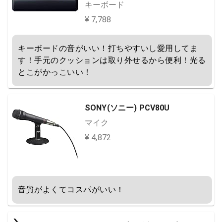
店保証品】 RZ03-02620800-R3J1
キーボード
ブラック
¥ 7,788
キーボードの音がいい！打ちやすいし愛用してま
す！手元のクッションは取り外せるから便利！光る
とこがかっこいい！
SONY(ソニー) PCV80U
マイク
¥ 4,872
音質がよくてコスパがいい！