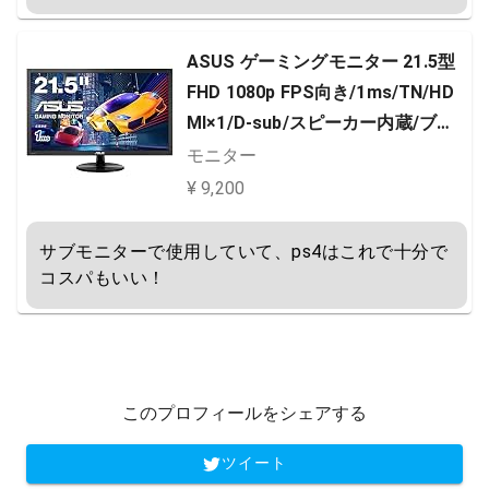
ASUS ゲーミングモニター 21.5型
FHD 1080p FPS向き/1ms/TN/HD
MI×1/D-sub/スピーカー内蔵/ブル
ーライト軽減/VESA/3年保証 VP22
モニター
8HE
¥ 9,200
サブモニターで使用していて、ps4はこれで十分で
コスパもいい！
このプロフィールをシェアする
ツイート