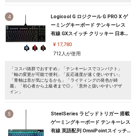
Logicool G ロジクール G PRO X ゲ
4
ーミングキーボード テンキーレス
有線 GXスイッチ クリッキー 日本語
配列 LIGHTSYNC RGB 着脱式ケーブ
¥ 17,780
ル G-PKB-002 国内正規品 【 ファイ
712人が使用
ナルファンタジーXIV 推奨周辺機器
】
「コスパ抜群でおすすめ」「テンキーレスでコンパクト」
「軸の変更が可能で便利」「反応速度が速く使いやすい」
「青軸は音が気になるかも」「ライティングの発色が綺
麗」「初心者から上級者まで◎」「意外と扱いやすいデザ
イン」
SteelSeries ラピッドトリガー 搭載
5
ゲーミングキーボード テンキーレス
有線 英語配列 OmniPointスイッチ