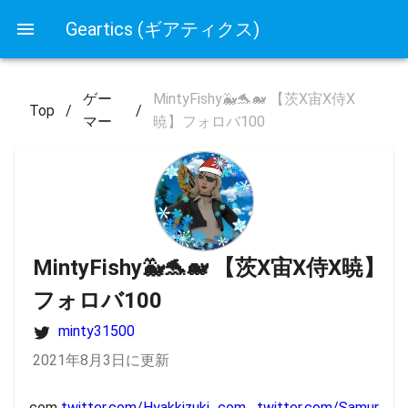
Geartics (ギアティクス)
ゲー
MintyFishy🐳🐬🐋 【茨X宙X侍X
Top
/
/
マー
暁】フォロバ100
MintyFishy🐳🐬🐋 【茨X宙X侍X暁】
フォロバ100
minty31500
2021年8月3日に更新
com 
twitter.com/Hyakkizuki_com
twitter.com/Samur