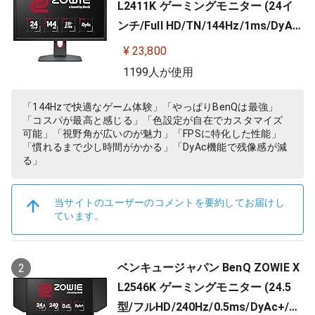
L2411K ゲーミングモニター (24イ
ンチ/Full HD/TN/144Hz/1ms/DyAc/
小さめ台座/OSDメニュー/指一本で
¥ 23,800
高さ調整)
1199人が使用
「144Hzで快適なゲーム体験」「やっぱりBenQは最強」
「コスパが最高と感じる」「色設定が自在でカスタマイズ
可能」「視野角が広いのが魅力」「FPSに特化した性能」
「慣れるまで少し時間がかかる」「DyAc機能で残像感が減
る」
当サイトのユーザーのコメントを要約してお届けし
ています。
ベンキュージャパン BenQ ZOWIE X
2
L2546K ゲーミングモニター (24.5
型/フルHD/240Hz/0.5ms/DyAc+/小