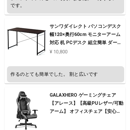
です。
サンワダイレクト パソコンデスク
幅120×奥行60cm モニターアーム
対応 机 PCデスク 組立簡単 ダーク
ブラウン 100-DESKF004BR
¥ 10,800
作るのとても簡単でした。 割と広いです
GALAXHERO ゲーミングチェア
【アレース】【高級PUレザー/可動
アーム】 オフィスチェア【安心の
一 デスクチェア【耐荷重150kg】
リクライニング 腰痛対策 調節可能