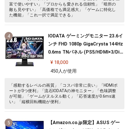
富で使いやすい」「プロからも愛される信頼性」「暗所の
敵も見やすい」「高価格でも満足感大」「ゲームに特化し
た機能」「これ一択で満足できる」
IODATA ゲーミングモニター 23.6イ
4
ンチ FHD 1080p GigaCrysta 144Hz
0.6ms TNパネル (PS5/HDMI×3/Dis
playPort/スピーカー付/高さ調整/縦
¥ 18,000
横回転) EX-LDGC242HTB
450人が使用
「感動するレベルの画質」「コスパ非常に良い」「HDMIポ
ートが3つ便利」「流石IODATAの神モニター」「色味調整
が可能」「ゲームがヌルヌル動く」「応答速度が0.6ms速
い」「縦横回転機能が便利」
【Amazon.co.jp限定】ASUS ゲー
5