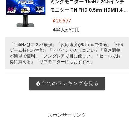
ミングモニター 165Hz 24.5インチ
モニター TN FHD 0.5ms HDMI1.4 Di
splayPort1.2 DVI-D スピーカー 高
¥ 25,677
さ調整 縦横回転 VG258QR-J
444人が使用
「165Hzはコスパ最強」「反応速度が0.5msで快適」「FPS
ゲーム特化の性能」「デザインがカッコいい」「高さ調整
が簡単で便利」「ノングレアで目に優しい」「セールでお
得に買える」「サブモニターにもおすすめ」
全てのランキングを見る
スポンサーリンク