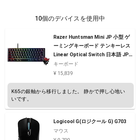
10個のデバイスを使用中
Razer Huntsman Mini JP 小型 ゲ
ーミングキーボード テンキーレス
Linear Optical Switch 日本語 JP
配列 60%レイアウト 光学スイッチ
キーボード
超高速1.2mm作動 リニア触感 静音
¥ 15,839
Chroma RGB 【日本正規代理店保
証品】 RZ03-03390800-R3J1
K65の銀軸から移行しました。 静かで押し心地い
いです。
Logicool G(ロジクール G) G703
マウス