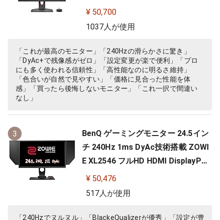
さめ台座/新筐体デザイン/新OSDメ
¥ 50,700
ニュー/新型液晶パネル採用)
1037人が使用
「これが最高のモニター」「240Hzの滑らかさに驚き」
「DyAc+で残像感がゼロ」「設定変更が楽で便利」「プロ
にも多く使われる信頼性」「高性能なのに明るさ維持」
「色合いが自然で見やすい」「価格に見合った性能を体
感」「買ったら後悔しないモニター」「これ一択で間違い
なし」
BenQ ゲーミングモニター 24.5イン
3
チ 240Hz 1ms DyAc技術搭載 ZOWI
E XL2546 フルHD HDMI DisplayPor
t DVI-DL搭載 FPS向き ディスプレイ
¥ 50,476
517人が使用
「240Hzでヌルヌル」「BlackeQualizerが優秀」「設定が豊