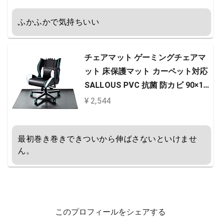
ヘッドレスト ランバーサポート ロ
ふかふかで気持ちいい
ッキング グレー
チェアマット ゲーミングチェアマ
ット 床保護マット カーペット対応
SALLOUS PVC 抗菌 防カビ 90×12
0cm ズレない 厚さ1.5mm ソフト
¥ 2,544
おしゃれ キズ防止 静電気防止 無味
無臭 お手入れ簡単 床暖房対応 滑り
最初巻き巻きできついから伸ばさないといけませ
止め (120*90cm, ブラック)
ん。
このプロフィールをシェアする