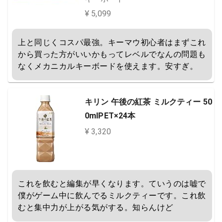
有線高速反応 防水ゲーム用パソコ
¥ 5,099
ンキーボード (茶軸，ホワイト) [並
行輸入品]
上と同じくコスパ最強。キーマウ初心者はまずこれ
から買った方がいいかもってレベルでなんの問題も
なくメカニカルキーボードを使えます。安すぎ。
キリン 午後の紅茶 ミルクティー 50
0mlPET×24本
¥ 3,320
これを飲むと編集が早くなります。ていうのは嘘で
僕がゲーム中に飲んでるミルクティーです。これ飲
むと集中力が上がる気がする。知らんけど