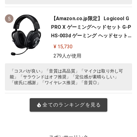
【Amazon.co.jp限定】 Logicool G
5
PRO X ゲーミングヘッドセット G-P
HS-003d ゲーミング ヘッドセット
Dolby 7.1ch サラウンドサウンド 3.5
¥ 15,730
mm 有線 マイク付き Blue VO!CE搭
279人が使用
載 軽量 ヘッドホン ヘッドフォン PS
5 PS4 PC windows ブラック 国内正
「コスパが良い」「音質は高品質」「マイクは取り外し可
能」「サラウンドはオフ推奨」「定位感が素晴らしい」
規品 ※Amazon.co.jp限定 壁…
「彼氏に感謝」「ワイヤレス推奨」「音質◎」
全てのランキングを見る