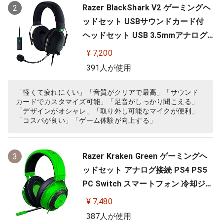
Razer BlackShark V2 ゲーミングヘ
2
ッドセット USBサウンドカード付
ヘッドセット USB 3.5mmアナログ
THX 7.1ch 立体音響 特許技術採用チ
¥ 7,200
タンコート50mmドライバー 単一指
391人が使用
向性マイク ノイズキャンセリング
高遮音性イヤーカップ 軽量262g PC
「軽くて疲れにくい」「音質がクリアで最高」「サウンド
カードでカスタマイズ可能」「足音がしっかり聞こえる」
PS4 PS5 Nintendo Switch 【日本…
「デザインがオシャレ」「取り外し可能なマイクが便利」
「コスパが良い」「ゲーム体験が向上する」
Razer Kraken Green ゲーミングヘ
3
ッドセット アナログ接続 PS4 PS5
PC Switch スマートフォン 冷却ジェ
ルパッド 【日本正規代理店保証品】
¥ 7,480
RZ04-02830200-R3M
387人が使用