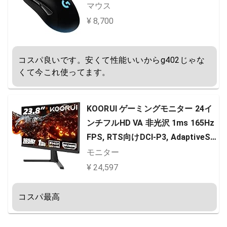
マウス
¥ 8,700
コスパ良いです。安くて性能いいからg402じゃな
くて今これ使ってます。
KOORUI ゲーミングモニター 24イ
ンチフルHD VA 非光沢 1ms 165Hz
FPS, RTS向けDCI-P3, AdaptiveSy
nc対応, 傾き調節, HDMI X2, DP, VE
モニター
SA, ブルーライト軽減 モニター 24
¥ 24,597
E4
コスパ最高