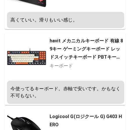
高くていい。滑りもいい感じ。
havit メカニカルキーボード 有線 8
9キー ゲーミングキーボード レッ
ドスイッチキーボード PBTキーキ
ャップ付き PCゲーマーコンピュー
キーボード
ター用 (ブラック)
今使ってるキーボード。赤軸で安いです。かもなく
不可もない。
Logicool G(ロジクール G) G403 H
ERO