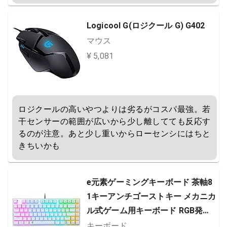
Logicool G(ロジクール G) G402
マウス
¥ 5,081
ロジクールの高いやつよりは劣るがコスパ最強。若
干センサーの範囲が広いから少し離してても反応す
るのが注意。あと少し重いからローセンシにはちと
きちいかも
e元素ゲーミングキーボード 茶軸8
1キーアンチゴーストキー メカニカ
ル式ゲーム用キーボード RGB発光L
EDバックライト付き 英語配列USB
キーボード