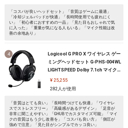
「コスパが良いヘッドセット」「音質はゲームに最適」
「冷却ジェルパッドが快適」「長時間使用でも疲れにく
い」「初心者におすすめの一品」「見た目もおしゃれで気
に入った」「重量が気になる人もいる」「マイク性能は改
善の余地あり」
Logicool G PRO X ワイヤレス ゲー
4
ミングヘッドセット G-PHS-004WL
LIGHTSPEED Dolby 7.1ch マイク付
き 20時間連続使用可能 軽量 充電式
¥ 25,255
PS5 PS4 PC ゲーミング ヘッドセッ
282人が使用
ト ヘッドフォン ヘッドホン G-PHS-
004 ブラック 国内正規品 【 ファイ
「音質はとても良い」「長時間つけても快適」「ワイヤレ
スでストレスフリー」「高級感があるデザイン」「足音が
ナルファンタジー XIV 推奨モ…
非常に聞こえやすい」「GHUBでカスタマイズ可能」「マイ
クの音質はもう少し改善を」「コスパも良い方」「側圧が
強めで注意」「見た目がシンプルでカッコ良い」