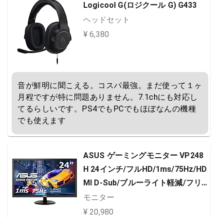
Logicool G(ロジクール G) G433
ヘッドセット
¥ 6,380
音が鮮明に聞こえる。コスパ最強。まだ使って１ヶ
月程ですが特に問題ありません。7.1chにも対応し
てるらしいです。PS4でもPCでもほぼなんの機種
でも使えます
ASUS ゲーミングモニター VP248
H 24インチ/フルHD/1ms/75Hz/HD
MI D-Sub/ブルーライト軽減/フリ
ッカーフリー/VESA対応/スピーカ
モニター
ー/3年保証
¥ 20,980