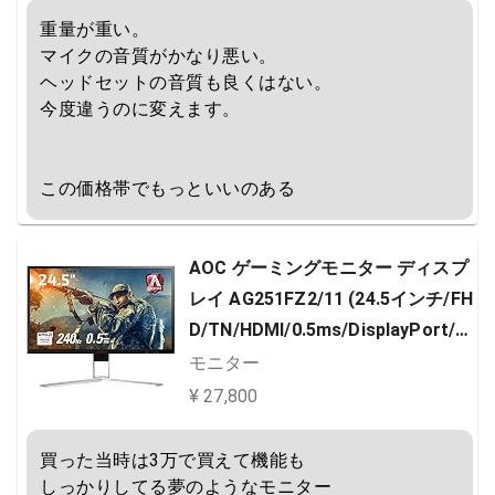
重量が重い。

マイクの音質がかなり悪い。

ヘッドセットの音質も良くはない。

今度違うのに変えます。

この価格帯でもっといいのある
AOC ゲーミングモニター ディスプ
レイ AG251FZ2/11 (24.5インチ/FH
D/TN/HDMI/0.5ms/DisplayPort/2
40Hz/フリッカーフリー/ローブル
モニター
ーモード)
¥ 27,800
買った当時は3万で買えて機能も

しっかりしてる夢のようなモニター
