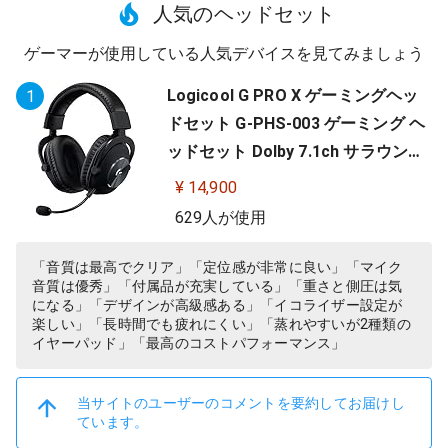
人気のヘッドセット
ゲーマーが使用している人気デバイスを見てみましょう
Logicool G PRO X ゲーミングヘッ
1
ドセット G-PHS-003 ゲーミング ヘ
ッドセット Dolby 7.1ch サラウンド
サウンド 3.5mm 有線 マイク付き Bl
¥ 14,900
ue VO!CE搭載 軽量 PS5 PS4 PC win
629人が使用
dows ヘッドホン ヘッドフォン ブラ
ック 国内正規品 【 ファイナルファ
「音質は最高でクリア」「定位感が非常に良い」「マイク
音質は優秀」「付属品が充実している」「重さと側圧は気
ンタジー XIV 推奨モデル 】
になる」「デザインが高級感ある」「イコライザー設定が
楽しい」「長時間でも疲れにくい」「蒸れやすいが2種類の
イヤーパッド」「最高のコストパフォーマンス」
当サイトのユーザーのコメントを要約してお届けし
ています。