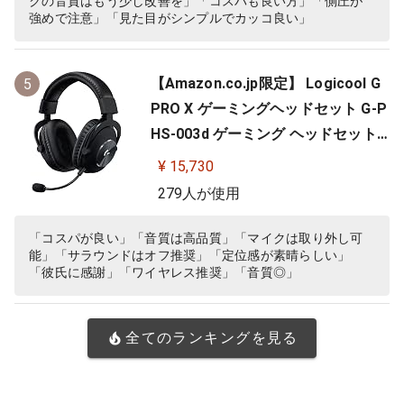
クの音質はもう少し改善を」「コスパも良い方」「側圧が
強めで注意」「見た目がシンプルでカッコ良い」
【Amazon.co.jp限定】 Logicool G
5
PRO X ゲーミングヘッドセット G-P
HS-003d ゲーミング ヘッドセット
Dolby 7.1ch サラウンドサウンド 3.5
¥ 15,730
mm 有線 マイク付き Blue VO!CE搭
279人が使用
載 軽量 ヘッドホン ヘッドフォン PS
5 PS4 PC windows ブラック 国内正
「コスパが良い」「音質は高品質」「マイクは取り外し可
能」「サラウンドはオフ推奨」「定位感が素晴らしい」
規品 ※Amazon.co.jp限定 壁…
「彼氏に感謝」「ワイヤレス推奨」「音質◎」
全てのランキングを見る