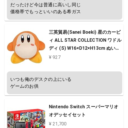
だったけど今は普通に高いし同じ

価格帯でもっといいのある希ガス
三英貿易(Sanei Boeki) 星のカービ
ィ ALL STAR COLLECTION ワドル
ディ (S) W16×D12×H13cm ぬいぐ
るみ KP02
¥ 927
いつも俺のデスクの上にいる

ゲームのお供
Nintendo Switch スーパーマリオ
オデッセイセット
¥ 21,700