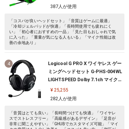
RZ04-02830200-R3M
387人が使用
「コスパが良いヘッドセット」「音質はゲームに最適」
「冷却ジェルパッドが快適」「長時間使用でも疲れにく
い」「初心者におすすめの一品」「見た目もおしゃれで気
に入った」「重量が気になる人もいる」「マイク性能は改
善の余地あり」
Logicool G PRO X ワイヤレス ゲー
4
ミングヘッドセット G-PHS-004WL
LIGHTSPEED Dolby 7.1ch マイク付
き 20時間連続使用可能 軽量 充電式
¥ 25,255
PS5 PS4 PC ゲーミング ヘッドセッ
282人が使用
ト ヘッドフォン ヘッドホン G-PHS-
004 ブラック 国内正規品 【 ファイ
「音質はとても良い」「長時間つけても快適」「ワイヤレ
スでストレスフリー」「高級感があるデザイン」「足音が
ナルファンタジー XIV 推奨モ…
非常に聞こえやすい」「GHUBでカスタマイズ可能」「マイ