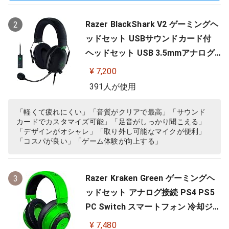
Razer BlackShark V2 ゲーミングヘ
2
ッドセット USBサウンドカード付
ヘッドセット USB 3.5mmアナログ
THX 7.1ch 立体音響 特許技術採用チ
¥ 7,200
タンコート50mmドライバー 単一指
391人が使用
向性マイク ノイズキャンセリング
高遮音性イヤーカップ 軽量262g PC
「軽くて疲れにくい」「音質がクリアで最高」「サウンド
カードでカスタマイズ可能」「足音がしっかり聞こえる」
PS4 PS5 Nintendo Switch 【日本…
「デザインがオシャレ」「取り外し可能なマイクが便利」
「コスパが良い」「ゲーム体験が向上する」
Razer Kraken Green ゲーミングヘ
3
ッドセット アナログ接続 PS4 PS5
PC Switch スマートフォン 冷却ジェ
ルパッド 【日本正規代理店保証品】
¥ 7,480