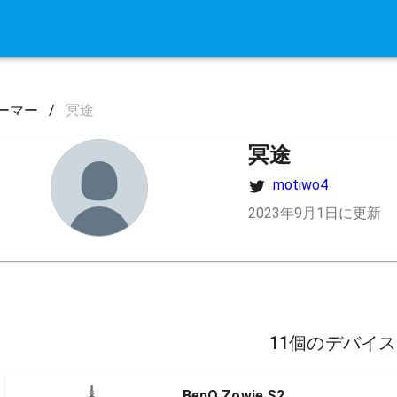
ーマー
/
冥途
冥途
motiwo4
2023年9月1日に更新
11個のデバイ
BenQ Zowie S2