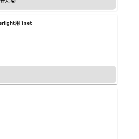
せん😭
erlight用 1set