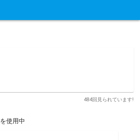
484
回見られています!
スを使用中