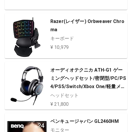
Razer(レイザー) Orbweaver Chro
ma
キーボード
¥ 10,979
オーディオテクニカ ATH-G1 ゲー
ミングヘッドセット/密閉型/PC/PS
4/PS5/Switch/Xbox One/軽量メタ
ルヘッドバンド/取り外しマイク /
ヘッドセット
3.5mmステレオ4 極ミニプラグ/Im
¥ 21,800
merse対応 / FF14推奨認定ヘッド
セット 【国内正規品/メーカー 付
ベンキュージャパン GL2460HM
き】
モニター