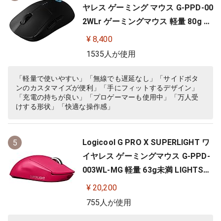
ヤレス ゲーミング マウス G-PPD-00
2WLr ゲーミングマウス 軽量 80g H
ERO 25Kセンサー 充電 POWERPLA
¥ 8,400
Y 対応 ゲーム 充電 無線 左右対称 FP
1535人が使用
S PC windows mac ブラック 国内
正規品
「軽量で使いやすい」「無線でも遅延なし」「サイドボタ
ンのカスタマイズが便利」「手にフィットするデザイン」
「充電の持ちが良い」「プロゲーマーも使用中」「万人受
けする形状」「快適な操作感」
Logicool G PRO X SUPERLIGHT ワ
5
イヤレス ゲーミングマウス G-PPD-
003WL-MG 軽量 63g未満 LIGHTSP
EED HERO 25Kセンサー POWERPLA
¥ 20,200
Y 無線 充電 対応 ゲーミング マウス
755人が使用
マゼンタ ピンク PC windows 国内