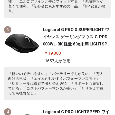
性」「エルゴデザインが手にフィットする」「充電持ちが
良くて便利」「初心者にもおすすめの一品」「DPI変更が簡
単」
Logicool G PRO X SUPERLIGHT ワ
3
イヤレス ゲーミングマウス G-PPD-
003WL-BK 軽量 63g未満 LIGHTSPE
ED HERO 25Kセンサー POWERPLA
¥ 19,800
Y 無線 充電 対応 ゲーミング マウス
1657人が使用
ブラック PC windows 国内正規品
「軽いので扱いやすい」「バッテリー持ちが良い」「万人
向けの形状」「エイムがしやすくパフォーマンス向上」
「初期ソールは微妙で張り替え必須」「サポートも充実し
ている」「コストパフォーマンスが高い」「とりあえず買
っても後悔なし」
Logicool G PRO LIGHTSPEED ワイ
4