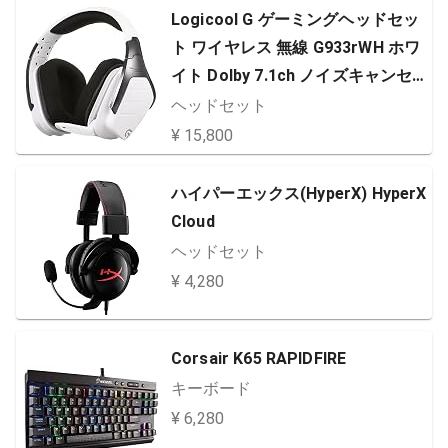
Logicool G ゲーミングヘッドセッ
ト ワイヤレス 無線 G933rWH ホワ
イト Dolby 7.1ch ノイズキャンセ
リング マイク 付き PC PS4 Switch
ヘッドセット
LIGHTSYNC RGB 3.5mm usb 国内
¥ 15,800
正規品 2年間メーカー保証
ハイパーエックス(HyperX) HyperX
Cloud
ヘッドセット
¥ 4,280
Corsair K65 RAPIDFIRE
キーボード
¥ 6,280