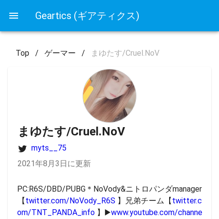
Geartics (ギアティクス)
Top
/
ゲーマー
/
まゆたす/Cruel.NoV
まゆたす/Cruel.NoV
myts__75
2021年8月3日に更新
PC:R6S/DBD/PUBG＊NoVody&ニトロパンダmanager
【
twitter.com/NoVody_R6S
 】兄弟チーム【
twitter.c
om/TNT_PANDA_info
 】▶️
www.youtube.com/channe