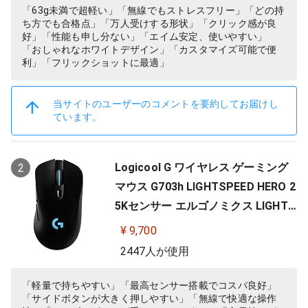
「63g未満で超軽い」「無線でもストレスフリー」「どの持
ち方でも合格点」「万人受けする形状」「クリック感が良
好」「性能も申し分ない」「エイム安定、使いやすい」
「おしゃれなホワイトデザイン」「カスタマイズ可能で便
利」「フリックショットに最適」
当サイトのユーザーのコメントを要約してお届けし
ています。
Logicool G ワイヤレス ゲーミング
2
マウス G703h LIGHTSPEED HERO 2
5Kセンサー エルゴノミクス LIGHTS
YNC RGB POWERPLAY 無線 充電 対
¥ 9,700
応 ゲーミング マウス 充電式 無線 P
2447人が使用
C windows mac ブラック G703 国
内正規品 【 ファイナルファンタジ
「軽量で持ちやすい」「最高センサー搭載でコスパ良好」
「サイドボタンが大きく押しやすい」「無線で快適な操作
ー XIV 推奨モデル 】