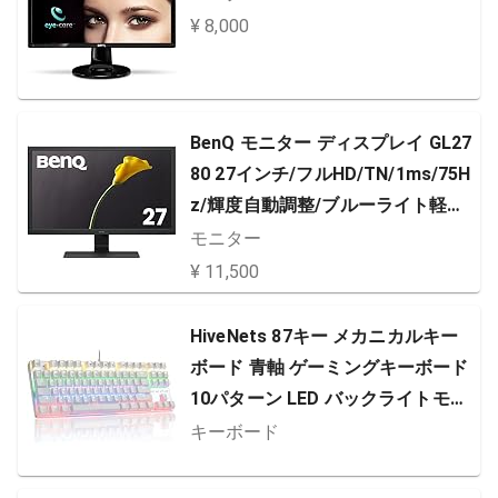
¥ 8,000
BenQ モニター ディスプレイ GL27
80 27インチ/フルHD/TN/1ms/75H
z/輝度自動調整/ブルーライト軽減/
フリッカーフリー/HDMI/D-sub/DV
モニター
I/DP/スピーカー
¥ 11,500
HiveNets 87キー メカニカルキー
ボード 青軸 ゲーミングキーボード
10パターン LED バックライトモー
ド 有線 Win10/Win 8/Win7/Win7 6
キーボード
4/XP/Vista/Vista 64/Mac対応 (ホ
ワイト)