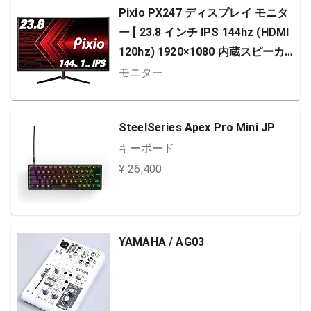
Pixio PX247 ディスプレイ モニタ
ー [ 23.8 インチ IPS 144hz (HDMI
120hz) 1920×1080 内蔵スピーカー
FreeSync G-SYNC Compatible対
モニター
応 ] ゲーミング モニター スリムベ
ゼル 24 型 display monitor 【正規
SteelSeries Apex Pro Mini JP
輸入品】
キーボード
¥ 26,400
YAMAHA / AG03