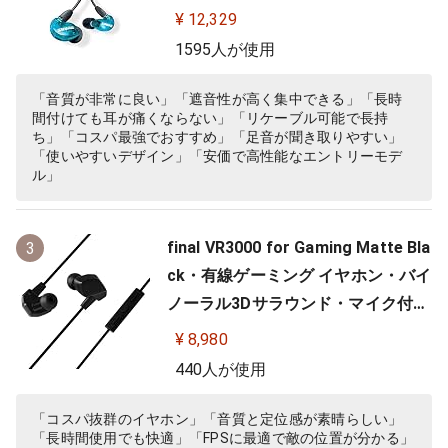
ゲーム ゲーミング スペシャルエデ
¥ 12,329
ィション カナル型 ワイヤレス変換
1595人が使用
可(別売) MMCX リケーブル プロ仕
様 低音強化 配信 音楽 オーディオリ
「音質が非常に良い」「遮音性が高く集中できる」「長時
間付けても耳が痛くならない」「リケーブル可能で長持
スニング レコーディング 録音…
ち」「コスパ最強でおすすめ」「足音が聞き取りやすい」
「使いやすいデザイン」「安価で高性能なエントリーモデ
ル」
final VR3000 for Gaming Matte Bla
3
ck・有線ゲーミング イヤホン・バイ
ノーラル3Dサラウンド・マイク付き
【ゲーム/VR/バイノーラル/ASMR /
¥ 8,980
360オーディオ推奨】
440人が使用
「コスパ抜群のイヤホン」「音質と定位感が素晴らしい」
「長時間使用でも快適」「FPSに最適で敵の位置が分かる」