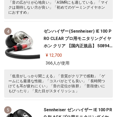
「音の広がりが心地良い」「ASMRにも適している」「マイ
クは期待しない方が良い」「初めてのゲーミングイヤホン
におすすめ」
ゼンハイザー(Sennheiser) IE 100 P
4
RO CLEAR プロ用モニタリングイヤ
ホン クリア 【国内正規品】 508941
カナル型 有線イヤホン
¥ 12,700
366人が使用
「低音がしっかり聞こえる」「音質がクリアで感動」「ゲ
ームにも最適な性能」「コスパがとても良い」「長時間つ
けても耳が疲れにくい」「音の定位が抜群」「普段使いに
もぴったり」「見た目がスタイリッシュ」
Sennheiser ゼンハイザー IE 100 PR
5