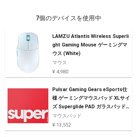
7個のデバイスを使用中
LAMZU Atlantis Wireless Superli
ght Gaming Mouse ゲーミングマ
ウス (White)
マウス
¥ 4,980
Pulsar Gaming Gears eSports仕
様 ゲーミングマウスパッド XLサイ
ズ Superglide PAD ガラスパッド
滑り止め 国内正規品 49cm × 42cm
マウスパッド
(XL, Red)
¥ 13,552