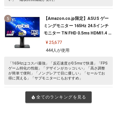
【Amazon.co.jp限定】ASUS ゲー
5
ミングモニター 165Hz 24.5インチ
モニター TN FHD 0.5ms HDMI1.4 Di
splayPort1.2 DVI-D スピーカー 高
¥ 25,677
さ調整 縦横回転 VG258QR-J
444人が使用
「165Hzはコスパ最強」「反応速度が0.5msで快適」「FPS
ゲーム特化の性能」「デザインがカッコいい」「高さ調整
が簡単で便利」「ノングレアで目に優しい」「セールでお
得に買える」「サブモニターにもおすすめ」
全てのランキングを見る