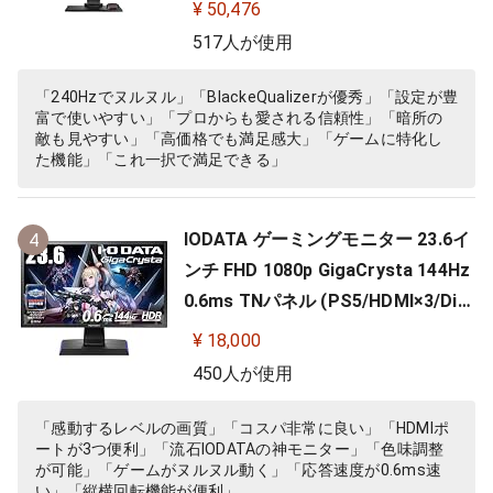
t DVI-DL搭載 FPS向き ディスプレイ
¥ 50,476
517人が使用
「240Hzでヌルヌル」「BlackeQualizerが優秀」「設定が豊
富で使いやすい」「プロからも愛される信頼性」「暗所の
敵も見やすい」「高価格でも満足感大」「ゲームに特化し
た機能」「これ一択で満足できる」
IODATA ゲーミングモニター 23.6イ
4
ンチ FHD 1080p GigaCrysta 144Hz
0.6ms TNパネル (PS5/HDMI×3/Dis
playPort/スピーカー付/高さ調整/縦
¥ 18,000
横回転) EX-LDGC242HTB
450人が使用
「感動するレベルの画質」「コスパ非常に良い」「HDMIポ
ートが3つ便利」「流石IODATAの神モニター」「色味調整
が可能」「ゲームがヌルヌル動く」「応答速度が0.6ms速
い」「縦横回転機能が便利」