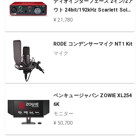
ディオインターフェース 2イン/2ア
ウト 24bit/192kHz Scarlett Solo
(3rd Gen) 【国内正規品】
¥ 21,780
RODE コンデンサーマイク NT1 Kit
マイク
ベンキュージャパン ZOWIE XL254
6K
モニター
¥ 50,700