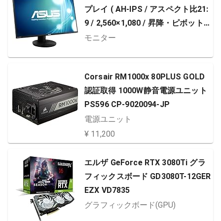
プレイ ( AH-IPS / アスペクト比21:
9 / 2,560×1,080 / 昇降・ピボット
機能 / DP,HDMI,DVI / スピーカー内
モニター
蔵 / VESA / 3年保証 ) PB298Q
Corsair RM1000x 80PLUS GOLD
認証取得 1000W静音電源ユニット
PS596 CP-9020094-JP
電源ユニット
¥ 11,200
エルザ GeForce RTX 3080Ti グラ
フィックスボード GD3080T-12GER
EZX VD7835
グラフィックボード(GPU)