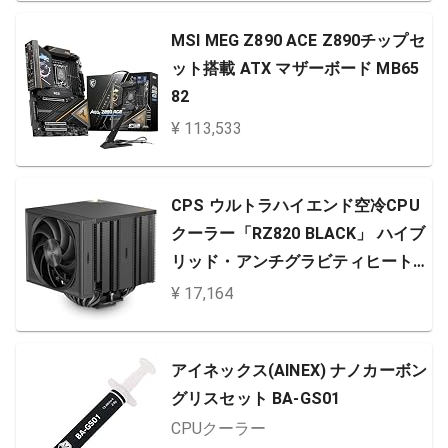
MSI MEG Z890 ACE Z890チップセ
ット搭載 ATX マザーボード MB65
82
¥ 113,533
CPS ウルトラハイエンド空冷CPU
クーラー「RZ820 BLACK」 ハイブ
リッド・アンチグラビティヒート
パイプ 高性能FDBファン ARGBラ
¥ 17,164
イティング 【日本正規代理店】 構
造
アイネックス(AINEX) ナノカーボン
グリスセット BA-GS01
CPUクーラー