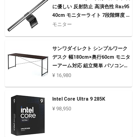
に優しい 反射防止 高演色性 Ra≥95
40cm モニターライト 7段階輝度 3
段階色温度 無段階調光 非対称光学
モニター
デザイン タッチパッド調光 スクリ
ーンバー スペース節約 USB-Cケー
サンワダイレクト シンプルワーク
ブル付き X-02
デスク 幅180cm×奥行60cm モニタ
ーアーム対応 組立簡単 パソコンデ
スク ブラウン 100-DESKF007BR
¥ 16,980
Intel Core Ultra 9 285K
¥ 98,950