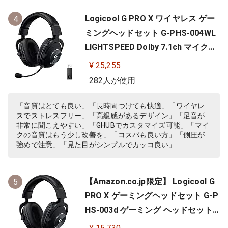
Logicool G PRO X ワイヤレス ゲー
4
ミングヘッドセット G-PHS-004WL
LIGHTSPEED Dolby 7.1ch マイク付
き 20時間連続使用可能 軽量 充電式
¥ 25,255
PS5 PS4 PC ゲーミング ヘッドセッ
282人が使用
ト ヘッドフォン ヘッドホン G-PHS-
004 ブラック 国内正規品 【 ファイ
「音質はとても良い」「長時間つけても快適」「ワイヤレ
スでストレスフリー」「高級感があるデザイン」「足音が
ナルファンタジー XIV 推奨モ…
非常に聞こえやすい」「GHUBでカスタマイズ可能」「マイ
クの音質はもう少し改善を」「コスパも良い方」「側圧が
強めで注意」「見た目がシンプルでカッコ良い」
【Amazon.co.jp限定】 Logicool G
5
PRO X ゲーミングヘッドセット G-P
HS-003d ゲーミング ヘッドセット
Dolby 7.1ch サラウンドサウンド 3.5