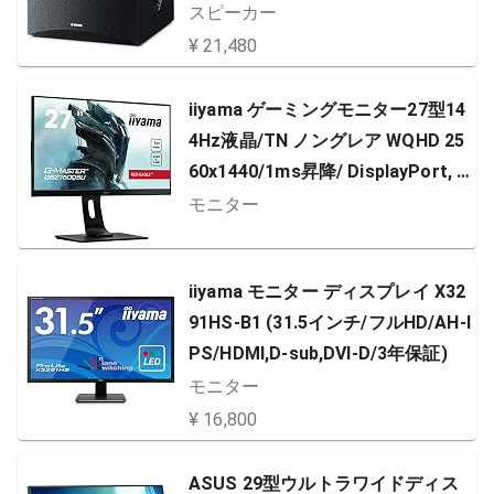
スピーカー
¥ 21,480
iiyama ゲーミングモニター27型14
4Hz液晶/TN ノングレア WQHD 25
60x1440/1ms昇降/ DisplayPort, H
DMI, DVI-D/3年保証 GB2760QSU-
モニター
B1
iiyama モニター ディスプレイ X32
91HS-B1 (31.5インチ/フルHD/AH-I
PS/HDMI,D-sub,DVI-D/3年保証)
モニター
¥ 16,800
ASUS 29型ウルトラワイドディス