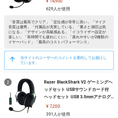
¥ 14,900
ue VO!CE搭載 軽量 PS5 PS4 PC win
629人が使用
dows ヘッドホン ヘッドフォン ブラ
ック 国内正規品 【 ファイナルファ
「音質は最高でクリア」「定位感が非常に良い」「マイク
音質は優秀」「付属品が充実している」「重さと側圧は気
ンタジー XIV 推奨モデル 】
になる」「デザインが高級感ある」「イコライザー設定が
楽しい」「長時間でも疲れにくい」「蒸れやすいが2種類の
イヤーパッド」「最高のコストパフォーマンス」
当サイトのユーザーのコメントを要約してお届けし
ています。
Razer BlackShark V2 ゲーミングヘ
2
ッドセット USBサウンドカード付
ヘッドセット USB 3.5mmアナログ
THX 7.1ch 立体音響 特許技術採用チ
¥ 7,200
タンコート50mmドライバー 単一指
391人が使用