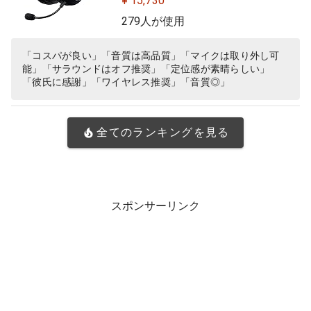
¥ 15,730
mm 有線 マイク付き Blue VO!CE搭
279人が使用
載 軽量 ヘッドホン ヘッドフォン PS
5 PS4 PC windows ブラック 国内正
「コスパが良い」「音質は高品質」「マイクは取り外し可
能」「サラウンドはオフ推奨」「定位感が素晴らしい」
規品 ※Amazon.co.jp限定 壁…
「彼氏に感謝」「ワイヤレス推奨」「音質◎」
全てのランキングを見る
スポンサーリンク