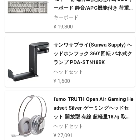
ーボード 静音/APC機能付き 荷重3
0g 昇華印刷 かな表記あり アイボ
キーボード
リー R2SA-JP3-IV
¥ 19,800
サンワサプライ(Sanwa Supply) ヘ
ッドホンフック 360°回転 バネ式ク
ランプ PDA-STN18BK
ヘッドセット
¥ 1,600
fumo TRUTH Open Air Gaming He
adset Silver ゲーミングヘッドセ
ット 開放型 有線 超軽量187g 取り
外しマイク
ヘッドセット
¥ 27,091