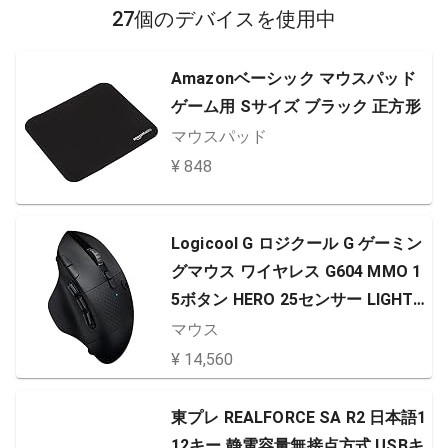
27個のデバイスを使用中
Amazonベーシック マウスパッド
ゲーム用 Sサイズ ブラック 正方形
マウスパッド
¥ 848
Logicool G ロジクール G ゲーミン
グマウス ワイヤレス G604 MMO 1
5ボタン HERO 25センサー LIGHTS
PEED ワイヤレス Bluetooth 接続
マウス
対応 国内正規品 【 ファイナルファ
¥ 14,560
ンタジーXIV 推奨周辺機器 】
東プレ REALFORCE SA R2 日本語1
12キー 静電容量無接点方式 USBキ