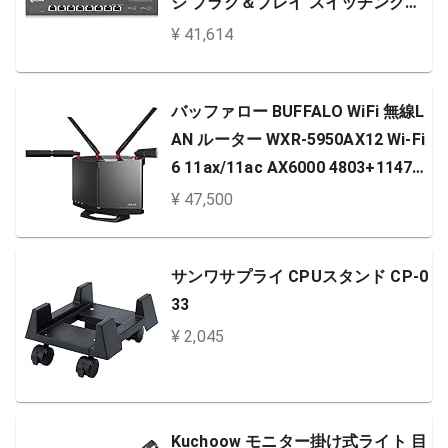
ジ プラグ＆プレイ スイッチングハ
ブ TL-SX1008
¥ 41,614
バッファロー BUFFALO WiFi 無線L
AN ルーター WXR-5950AX12 Wi-Fi
6 11ax/11ac AX6000 4803+1147M
bps 日本メーカー【iPhone13/12/1
¥ 47,500
1/iPhone SE(第二世代)/PS5 メー
カー動作確認済み】
サンワサプライ CPUスタンド CP-0
33
¥ 2,045
Kuchoow モニター掛け式ライト 目