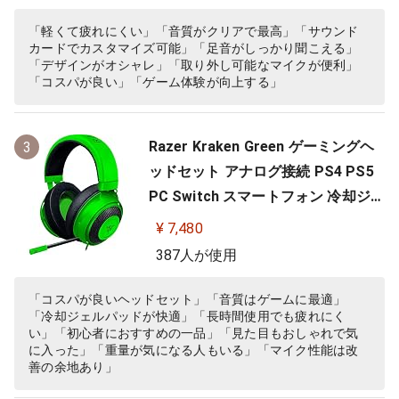
向性マイク ノイズキャンセリング
高遮音性イヤーカップ 軽量262g PC
「軽くて疲れにくい」「音質がクリアで最高」「サウンド
カードでカスタマイズ可能」「足音がしっかり聞こえる」
PS4 PS5 Nintendo Switch 【日本…
「デザインがオシャレ」「取り外し可能なマイクが便利」
「コスパが良い」「ゲーム体験が向上する」
Razer Kraken Green ゲーミングヘ
3
ッドセット アナログ接続 PS4 PS5
PC Switch スマートフォン 冷却ジェ
ルパッド 【日本正規代理店保証品】
¥ 7,480
RZ04-02830200-R3M
387人が使用
「コスパが良いヘッドセット」「音質はゲームに最適」
「冷却ジェルパッドが快適」「長時間使用でも疲れにく
い」「初心者におすすめの一品」「見た目もおしゃれで気
に入った」「重量が気になる人もいる」「マイク性能は改
善の余地あり」