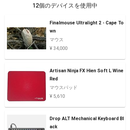
12個のデバイスを使用中
Finalmouse Ultralight 2 - Cape To
wn
マウス
¥ 34,000
Artisan Ninja FX Hien Soft L Wine
Red
マウスパッド
¥ 5,610
Drop ALT Mechanical Keyboard Bl
ack