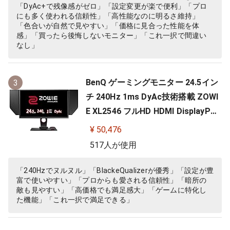
「DyAc+で残像感がゼロ」「設定変更が楽で便利」「プロ
にも多く使われる信頼性」「高性能なのに明るさ維持」
「色合いが自然で見やすい」「価格に見合った性能を体
感」「買ったら後悔しないモニター」「これ一択で間違い
なし」
BenQ ゲーミングモニター 24.5イン
3
チ 240Hz 1ms DyAc技術搭載 ZOWI
E XL2546 フルHD HDMI DisplayPor
t DVI-DL搭載 FPS向き ディスプレイ
¥ 50,476
517人が使用
「240Hzでヌルヌル」「BlackeQualizerが優秀」「設定が豊
富で使いやすい」「プロからも愛される信頼性」「暗所の
敵も見やすい」「高価格でも満足感大」「ゲームに特化し
た機能」「これ一択で満足できる」