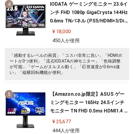
IODATA ゲーミングモニター 23.6イ
4
ンチ FHD 1080p GigaCrysta 144Hz
0.6ms TNパネル (PS5/HDMI×3/Dis
playPort/スピーカー付/高さ調整/縦
¥ 18,000
横回転) EX-LDGC242HTB
450人が使用
「感動するレベルの画質」「コスパ非常に良い」「HDMIポ
ートが3つ便利」「流石IODATAの神モニター」「色味調整
が可能」「ゲームがヌルヌル動く」「応答速度が0.6ms速
い」「縦横回転機能が便利」
【Amazon.co.jp限定】ASUS ゲー
5
ミングモニター 165Hz 24.5インチ
モニター TN FHD 0.5ms HDMI1.4 Di
splayPort1.2 DVI-D スピーカー 高
¥ 25,677
さ調整 縦横回転 VG258QR-J
444人が使用