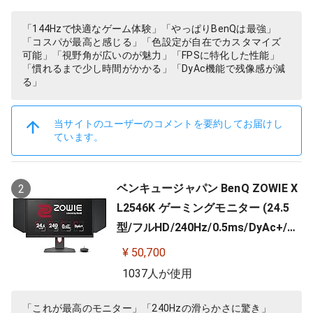
「144Hzで快適なゲーム体験」「やっぱりBenQは最強」
「コスパが最高と感じる」「色設定が自在でカスタマイズ
可能」「視野角が広いのが魅力」「FPSに特化した性能」
「慣れるまで少し時間がかかる」「DyAc機能で残像感が減
る」
当サイトのユーザーのコメントを要約してお届けし
ています。
ベンキュージャパン BenQ ZOWIE X
2
L2546K ゲーミングモニター (24.5
型/フルHD/240Hz/0.5ms/DyAc+/小
さめ台座/新筐体デザイン/新OSDメ
¥ 50,700
ニュー/新型液晶パネル採用)
1037人が使用
「これが最高のモニター」「240Hzの滑らかさに驚き」