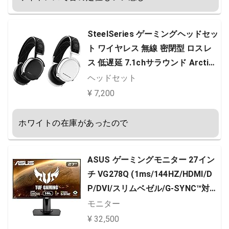
SteelSeries ゲーミングヘッドセッ
ト ワイヤレス 無線 密閉型 ロスレ
ス 低遅延 7.1chサラウンド Arctis
7 61508 ホワイト 通常
ヘッドセット
¥ 7,200
ホワイトの在庫があったので
ASUS ゲーミングモニター 27イン
チ VG278Q (1ms/144HZ/HDMI/D
P/DVI/スリムベゼル/G-SYNC™対
応/FreeSync対応/フリッカーフリ
モニター
ー/昇降ピボット/VESA)
¥ 32,500