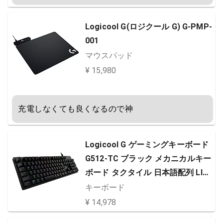
Logicool G(ロジクール G) G-PMP-
001
マウスパッド
¥ 15,980
充電しなくても良くなるので神
Logicool G ゲーミングキーボード
G512-TC ブラック メカニカルキー
ボード タクタイル 日本語配列 LIG
HTSYNC RGB 静音 G512 Carbon
キーボード
国内正規品 2年間メーカー保証
¥ 14,978