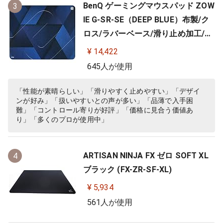
BenQ ゲーミングマウスパッド ZOW
3
IE G-SR-SE（DEEP BLUE）布製/ク
ロス/ラバーベース/滑り止め加工/10
0%フルフラット/3.5ｍｍ
¥ 14,422
645人が使用
「性能が素晴らしい」「滑りやすく止めやすい」「デザイ
ンが好み」「扱いやすいとの声が多い」「品薄で入手困
難」「コントロール寄りが好評」「価格に見合う価値あ
り」「多くのプロが使用中」
ARTISAN NINJA FX ゼロ SOFT XL
4
ブラック (FX-ZR-SF-XL)
¥ 5,934
561人が使用