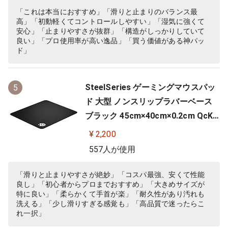
「これは本当におすすめ」「滑りと止まりのバランス最
高」「初動軽くてコントロールしやすい」「湿気に強くて
安心」「止まりやすさが抜群」「構造がしっかりしていて
良い」「プロ使用率が高い逸品」「買う価値がある神パッ
ド」
SteelSeries ゲーミングマウスパッ
5
ド 大型 ノンスリップラバーベース
ブラック 45cm×40cm×0.2cm QcK
+ 63003
¥ 2,200
557人が使用
「滑りと止まりやすさが絶妙」「コスパ最強、安くて性能
良し」「初心者からプロまでおすすめ」「大きめサイズが
特に良い」「柔らかくて手首が楽」「耐久性があり汚れも
洗える」「少し滑りすぎる感覚も」「高品質で迷ったらこ
れ一択」