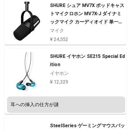
SHURE シュア MV7X ポッドキャス
トマイクロホン MV7X-J ダイナミ
ックマイク カーディオイド 単一指
向性 XLR 有線 ノイズ除去 配信 ス
マイク
トリーミング YouTube 録音 レコー
¥ 24,552
ディング 実況 ゲーム ゲーミング
ボーカル ナレーション DTM 宅録
SHURE イヤホン SE215 Special Ed
テレワーク MOTIVシリーズ オーデ
ition
ィ…
イヤホン
¥ 12,329
耳への挿入の仕方が謎
SteelSeries ゲーミングマウスパッ