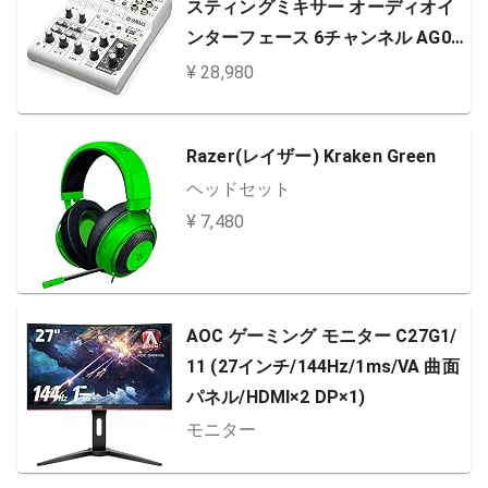
スティングミキサー オーディオイ
ンターフェース 6チャンネル AG06
インターネット配信に便利な機能
¥ 28,980
付き 音楽制作アプリケーションCu
basis LE対応
Razer(レイザー) Kraken Green
ヘッドセット
¥ 7,480
AOC ゲーミング モニター C27G1/
11 (27インチ/144Hz/1ms/VA 曲面
パネル/HDMI×2 DP×1)
モニター