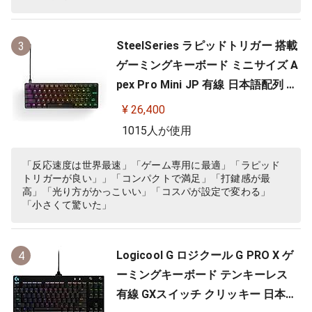
SteelSeries ラピッドトリガー 搭載
3
ゲーミングキーボード ミニサイズ A
pex Pro Mini JP 有線 日本語配列 O
mniPointスイッチ 2ーinー1アクシ
¥ 26,400
ョンキー 搭載 64825 ブラック
1015人が使用
「反応速度は世界最速」「ゲーム専用に最適」「ラピッド
トリガーが良い」」「コンパクトで満足」「打鍵感が最
高」「光り方がかっこいい」「コスパが設定で変わる」
「小さくて驚いた」
Logicool G ロジクール G PRO X ゲ
4
ーミングキーボード テンキーレス
有線 GXスイッチ クリッキー 日本語