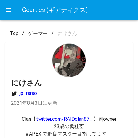
Geartics (ギアティクス)
Top
/
ゲーマー
/
にけさん
にけさん
jp_rarao
2021年8月3日に更新
Clan【
twitter.com/RAIDclan87_
 】副owner

23歳の糞社畜

#APEX で野良マスター目指してます！ 
