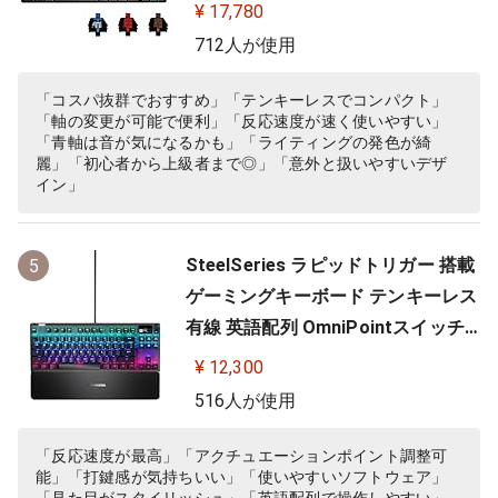
配列 LIGHTSYNC RGB 着脱式ケーブ
¥ 17,780
ル G-PKB-002 国内正規品 【 ファイ
712人が使用
ナルファンタジーXIV 推奨周辺機器
】
「コスパ抜群でおすすめ」「テンキーレスでコンパクト」
「軸の変更が可能で便利」「反応速度が速く使いやすい」
「青軸は音が気になるかも」「ライティングの発色が綺
麗」「初心者から上級者まで◎」「意外と扱いやすいデザ
イン」
SteelSeries ラピッドトリガー 搭載
5
ゲーミングキーボード テンキーレス
有線 英語配列 OmniPointスイッチ
有機ELディスプレイ搭載 Apex Pro
¥ 12,300
TKL US 64734 ブラック
516人が使用
「反応速度が最高」「アクチュエーションポイント調整可
能」「打鍵感が気持ちいい」「使いやすいソフトウェア」