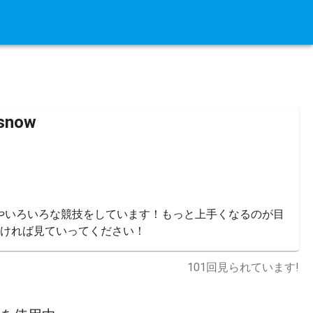
 snow
ナやいろいろな競技をしています！もっと上手くなるのが目
ければ見ていってください！
101
回見られています!