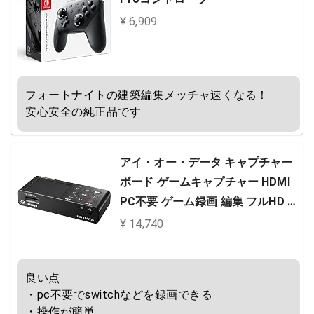
¥ 6,909
フォートナイトの建築編集メッチャ速くなる！

安心安全の純正品です
アイ・オー・データ キャプチャー
ボード ゲームキャプチャー HDMI
PC不要 ゲーム録画 編集 フルHD S
D/HDD保存 日本メーカー GV-HDRE
¥ 14,740
C
良い点

・pc不要でswitchなどを録画できる

・操作が簡単
