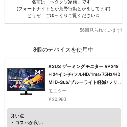
名前は「ヘタクソ家族」です！

(フォートナイトとか荒野行動とかをしてます)

どうぞ、ごゆっくりご覧ください☺️
56
回見られています!
8個のデバイスを使用中
ASUS ゲーミングモニター VP248
H 24インチ/フルHD/1ms/75Hz/HD
MI D-Sub/ブルーライト軽減/フリ
ッカーフリー/VESA対応/スピーカ
モニター
ー/3年保証
¥ 20,980
良い点

・コスパが良い
