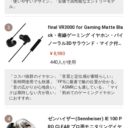
「使いやすいデザイン」「安価で高性能なエントリーモデ
ル」
final VR3000 for Gaming Matte Bla
3
ck・有線ゲーミング イヤホン・バイ
ノーラル3Dサラウンド・マイク付き
【ゲーム/VR/バイノーラル/ASMR /
¥ 8,980
360オーディオ推奨】
440人が使用
「コスパ抜群のイヤホン」「音質と定位感が素晴らしい」
「長時間使用でも快適」「FPSに最適で敵の位置が分かる」
「音の広がりが心地良い」「ASMRにも適している」「マイ
クは期待しない方が良い」「初めてのゲーミングイヤホン
におすすめ」
ゼンハイザー(Sennheiser) IE 100 P
4
RO CLEAR プロ用モニタリングイヤ