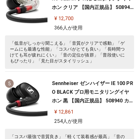
ホン クリア 【国内正規品】 508941
カナル型 有線イヤホン
¥ 12,700
366人が使用
「低音がしっかり聞こえる」「音質がクリアで感動」「ゲ
ームにも最適な性能」「コスパがとても良い」「長時間つ
けても耳が疲れにくい」「音の定位が抜群」「普段使いに
もぴったり」「見た目がスタイリッシュ」
Sennheiser ゼンハイザー IE 100 PR
5
O BLACK プロ用モニタリングイヤ
ホン 黒 【国内正規品】 508940 カナ
ル型 有線イヤホン
¥ 12,861
254人が使用
「コスパ最強で音質良き」「軽くて装着感が最高」「音の