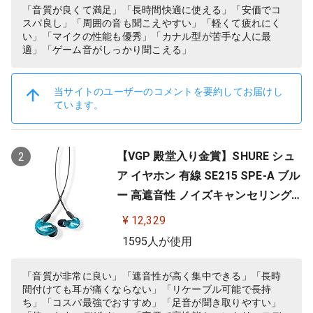
「音質が良くて満足」「長時間快適に使える」「安価でコ
スパ良し」「周囲の音も聞こえやすい」「軽くて疲れにく
い」「マイクの性能も優秀」「カナル型が苦手な人に最
適」「ゲーム音がしっかり聞こえる」
当サイトのユーザーのコメントを要約してお届けし
ています。
【VGP 殿堂入り金賞】SHURE シュ
2
ア イヤホン 有線 SE215 SPE-A ブル
ー 高遮音性 ノイズキャンセリング
ゲーム ゲーミング スペシャルエデ
¥ 12,329
ィション カナル型 ワイヤレス変換
1595人が使用
可(別売) MMCX リケーブル プロ仕
様 低音強化 配信 音楽 オーディオリ
「音質が非常に良い」「遮音性が高く集中できる」「長時
間付けても耳が痛くならない」「リケーブル可能で長持
スニング レコーディング 録音…
ち」「コスパ最強でおすすめ」「足音が聞き取りやすい」