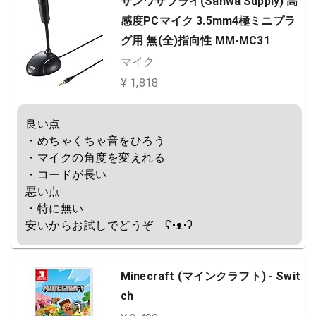
サンワサプライ(Sanwa Supply) 高
感度PCマイク 3.5mm4極ミニプラ
グ用 無(全)指向性 MM-MC31
マイク
¥ 1,818
良い点

・めちゃくちゃ音をひろう

・マイクの角度を変えれる

・コードが長い

悪い点

・特に無い

安いからお試しでどうぞ　ʕ•ᴥ•ʔ
Minecraft (マインクラフト) - Swit
ch