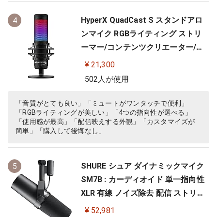
HyperX QuadCast S スタンドアロ
4
ンマイク RGBライティング ストリ
ーマー/コンテンツクリエーター/ゲ
ーマー向け/PC,PS4使用可能 2年保
¥ 21,300
証 HMIQ1S-XX-RG/G (4P5P7AA)
502人が使用
「音質がとても良い」「ミュートがワンタッチで便利」
「RGBライティングが美しい」「4つの指向性が選べる」
「使用感が最高」「配信映えする外観」「カスタマイズが
簡単」「購入して後悔なし」
SHURE シュア ダイナミックマイク
5
SM7B : カーディオイド 単一指向性
XLR 有線 ノイズ除去 配信 ストリー
ミング 音声 音楽 演奏 録音 レコーデ
¥ 52,981