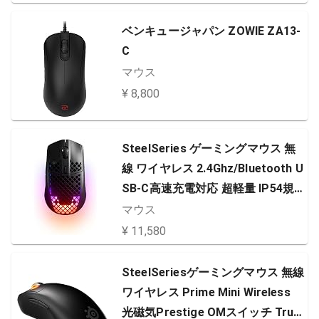
ベンキュージャパン ZOWIE ZA13-
C
マウス
¥ 8,800
SteelSeries ゲーミングマウス 無
線 ワイヤレス 2.4Ghz/Bluetooth U
SB-C高速充電対応 超軽量 IP54規
格 防水 防塵 3ゾーンRGBイルミネ
マウス
ーション Aerox 3 Wireless 62604
¥ 11,580
SteelSeriesゲーミングマウス 無線
ワイヤレス Prime Mini Wireless
光磁気Prestige OMスイッチ True