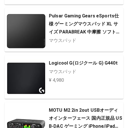
Pulsar Gaming Gears eSports仕
様 ゲーミングマウスパッド XL サ
イズ PARABREAK 中摩擦 ソフトタ
イプ 滑り止め 46cm × 41cm 国内
マウスパッド
正規品
Logicool G(ロジクール G) G440t
マウスパッド
¥ 4,980
MOTU M2 2in 2out USBオーディ
オインターフェース 国内正規品 US
B-DAC ゲーミング iPhone/iPad対