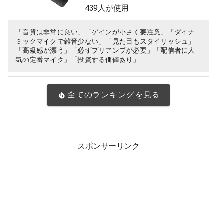
ィング YouTube 実況 ゲーム ゲーミ
439人が使用
ング ボーカル ポッドキャスト DTM
宅録 テレワーク【国内正規品/メー
「音質は非常に良い」「ゲインが小さく要注意」「ダイナ
ミックマイクで雑音少ない」「見た目もスタイリッシュ」
カー保証2年】
「高級感が漂う」「必ずプリアンプが必要」「配信者に人
気の定番マイク」「投資する価値あり」
全てのランキングを見る
スポンサーリンク