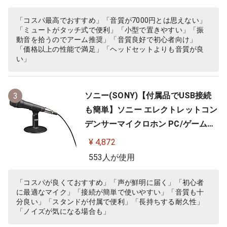
A )
「コスパ最高でおすすめ」「音質が7000円とは思えない」
「ミュートがタッチ式で便利」「小型で置きやすい」「振
動音を拾うのでアーム推奨」「音質良好で初心者向け」
「価格以上の性能で満足」「ヘッドセットよりも音質が良
い」
ソニー(SONY)【付属品でUSB接続
3
も簡単】ソニー エレクトレットコン
デンサーマイクロホン PC/ゲーム用
ECM-PCV80U
¥ 4,872
553人が使用
「コスパが良くておすすめ」「声が鮮明に届く」「初心者
に最適なマイク」「接続が簡単で使いやすい」「音質も十
分良い」「スタンドが付属で便利」「長持ちする耐久性」
「ノイズが気になる場合も」