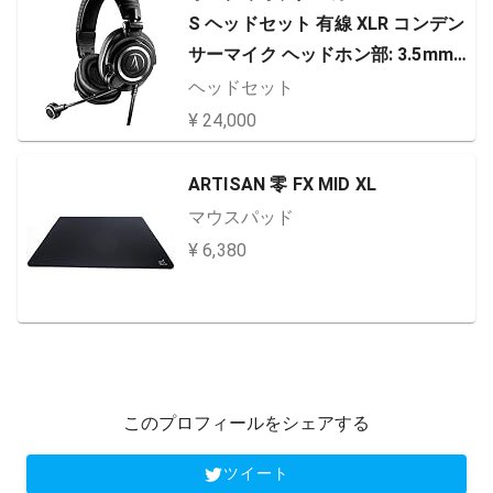
S ヘッドセット 有線 XLR コンデン
サーマイク ヘッドホン部: 3.5mmT
RS接続 マイクロホン部: XLR接続
ヘッドセット
ストリーマー コンテンツクリエイ
¥ 24,000
ター ゲーム実況 配信 ポッドキャス
ト【国内正規品】 ブラック
ARTISAN 零 FX MID XL
マウスパッド
¥ 6,380
このプロフィールをシェアする
ツイート