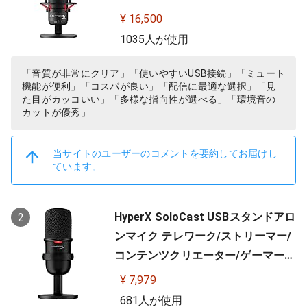
用可能 2年保証 HX-MICQC-BK ( 4P5
¥ 16,500
P6AA )
1035人が使用
「音質が非常にクリア」「使いやすいUSB接続」「ミュート
機能が便利」「コスパが良い」「配信に最適な選択」「見
た目がカッコいい」「多様な指向性が選べる」「環境音の
カットが優秀」
当サイトのユーザーのコメントを要約してお届けし
ています。
HyperX SoloCast USBスタンドアロ
2
ンマイク テレワーク/ストリーマー/
コンテンツクリエーター/ゲーマー向
け/PC,PS4,PS5使用可能 メーカー 2
¥ 7,979
年保証 HMIS1X-XX-BK/G ( 4P5P8A
681人が使用