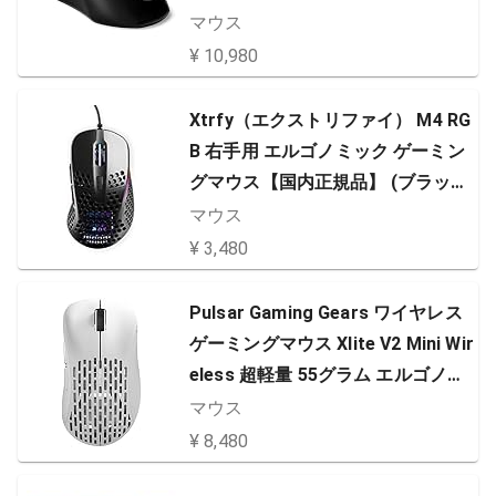
Move AIRセンサー搭載 Quantum
マウス
Wireless 2.0 テクノロジー ブラッ
¥ 10,980
ク
Xtrfy（エクストリファイ） M4 RG
B 右手用 エルゴノミック ゲーミン
グマウス【国内正規品】 (ブラッ
ク) 701056
マウス
¥ 3,480
Pulsar Gaming Gears ワイヤレス
ゲーミングマウス Xlite V2 Mini Wir
eless 超軽量 55グラム エルゴノミ
クス 2.4Ghz 1ms 20000 DPI Optic
マウス
al Sensor PAW3370 国内正規品
¥ 8,480
(White)