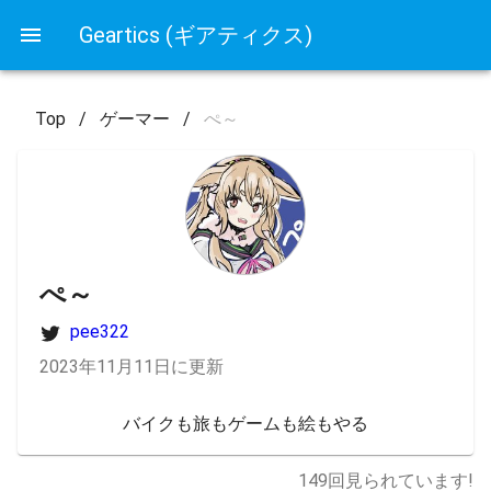
Geartics (ギアティクス)
Top
/
ゲーマー
/
ぺ～
ぺ～
pee322
2023年11月11日に更新
バイクも旅もゲームも絵もやる
149
回見られています!