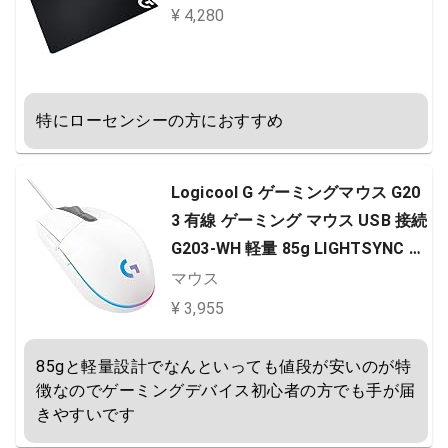
¥ 4,280
特にローセンシーの方におすすめ
Logicool G ゲーミングマウス G20
3 有線 ゲーミング マウス USB 接続
G203-WH 軽量 85g LIGHTSYNC R
GB 6個プログラムボタン ホワイト
マウス
PC windows mac 国内正規品 【 フ
¥ 3,955
ァイナルファンタジー XIV 推奨モ
デル 】
85gと軽量設計でなんといっても値段が安いのが特
徴なのでゲーミングデバイス初心者の方でも手が届
きやすいです