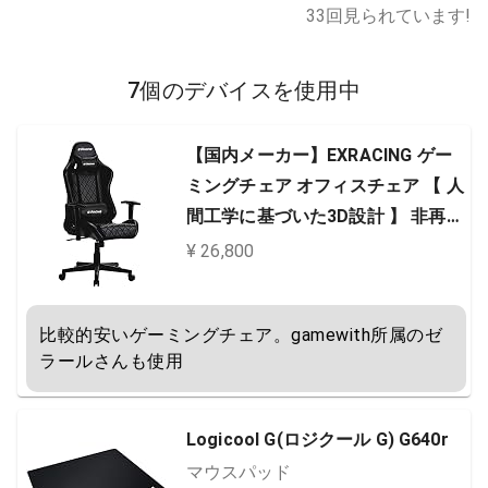
33
回見られています!
7個のデバイスを使用中
【国内メーカー】EXRACING ゲー
ミングチェア オフィスチェア 【 人
間工学に基づいた3D設計 】 非再生
ウレタン採用 (ブラック) EX-001-B
¥ 26,800
LACK
比較的安いゲーミングチェア。gamewith所属のゼ
ラールさんも使用
Logicool G(ロジクール G) G640r
マウスパッド