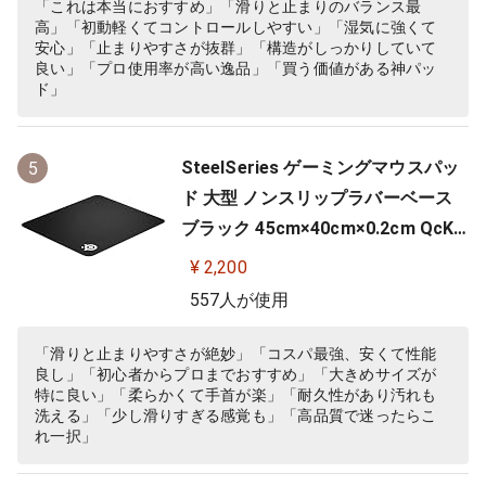
「これは本当におすすめ」「滑りと止まりのバランス最
高」「初動軽くてコントロールしやすい」「湿気に強くて
安心」「止まりやすさが抜群」「構造がしっかりしていて
良い」「プロ使用率が高い逸品」「買う価値がある神パッ
ド」
SteelSeries ゲーミングマウスパッ
5
ド 大型 ノンスリップラバーベース
ブラック 45cm×40cm×0.2cm QcK
+ 63003
¥ 2,200
557人が使用
「滑りと止まりやすさが絶妙」「コスパ最強、安くて性能
良し」「初心者からプロまでおすすめ」「大きめサイズが
特に良い」「柔らかくて手首が楽」「耐久性があり汚れも
洗える」「少し滑りすぎる感覚も」「高品質で迷ったらこ
れ一択」