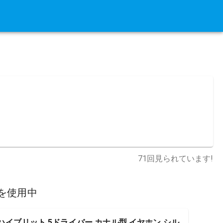
71
回見られています!
を使用中
ng2 ハイブリット 5ドライバー カナル型 イヤホン シル