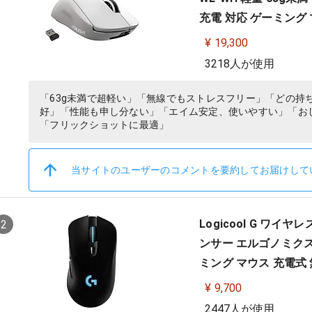
充電 対応 ゲーミング マ
¥ 19,300
3218人が使用
「63g未満で超軽い」「無線でもストレスフリー」「どの持
好」「性能も申し分ない」「エイム安定、使いやすい」「お
「フリックショットに最適」
当サイトのユーザーのコメントを要約してお届けして
Logicool G ワイヤレ
2
ンサー エルゴノミクス L
ミング マウス 充電式 無線
ファイナルファンタジー
¥ 9,700
2447人が使用