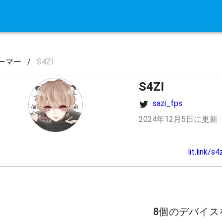
ーマー
/
S4ZI
S4ZI
sazi_fps
2024年12月5日に更新
lit.link/s4z
8個のデバイス