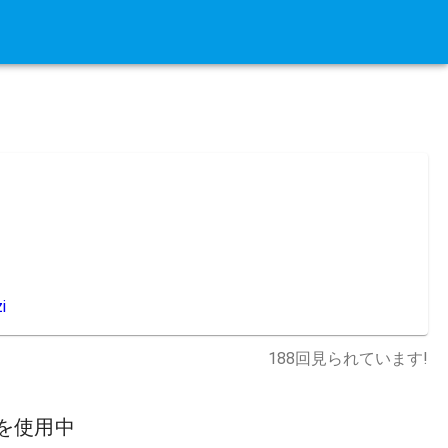
i
188
回見られています!
を使用中