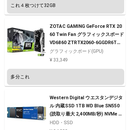
これ４枚つけて32GB
ZOTAC GAMING GeForce RTX 20
60 Twin Fan グラフィックスボード
VD6860 ZTRTX2060-6GGDR6TWI
N ZTRTX2060-6GGDR6TWIN/ZT-
グラフィックボード(GPU)
T20600F-10M
¥ 33,349
多分これ
Western Digital ウエスタンデジタ
ル 内蔵SSD 1TB WD Blue SN550
(読取り最大 2,400MB/秒) NVMe W
DS100T2B0C-EC 【国内正規代理
HDD・SSD