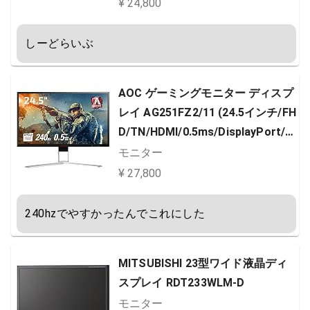
店品】
¥ 24,800
しーどらいぶ
AOC ゲーミングモニター ディスプ
レイ AG251FZ2/11 (24.5インチ/FH
D/TN/HDMI/0.5ms/DisplayPort/2
40Hz/フリッカーフリー/ローブル
モニター
ーモード)
¥ 27,800
240hzでやすかったんでこれにした
MITSUBISHI 23型ワイド液晶ディ
スプレイ RDT233WLM-D
モニター