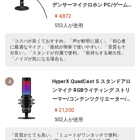
デンサーマイクロホン PC/ゲーム用
ECM-PCV80U
¥ 4,872
553人が使用
「コスパが良くておすすめ」「声が鮮明に届く」「初心者
に最適なマイク」「接続が簡単で使いやすい」「音質も十
分良い」「スタンドが付属で便利」「長持ちする耐久性」
「ノイズが気になる場合も」
HyperX QuadCast S スタンドアロ
4
ンマイク RGBライティング ストリ
ーマー/コンテンツクリエーター/ゲ
ーマー向け/PC,PS4使用可能 2年保
¥ 21,300
証 HMIQ1S-XX-RG/G (4P5P7AA)
502人が使用
「音質がとても良い」「ミュートがワンタッチで便利」