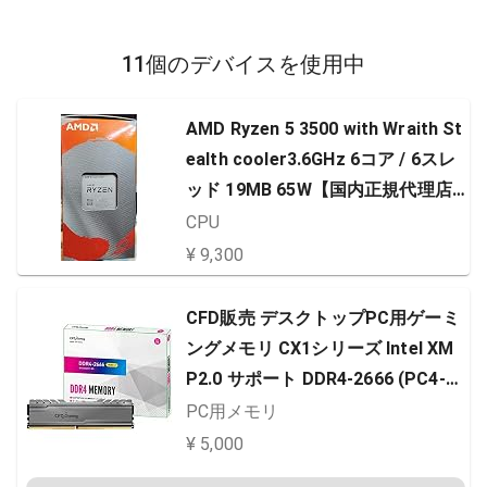
11個のデバイスを使用中
AMD Ryzen 5 3500 with Wraith St
ealth cooler3.6GHz 6コア / 6スレ
ッド 19MB 65W【国内正規代理店
品】 100-100000050BOX
CPU
¥ 9,300
CFD販売 デスクトップPC用ゲーミ
ングメモリ CX1シリーズ Intel XM
P2.0 サポート DDR4-2666 (PC4-2
1300) PC4-21300DDR4-2666 8GB
PC用メモリ
×2枚 無期限保証 相性保証 W4U266
¥ 5,000
6CX1-8G