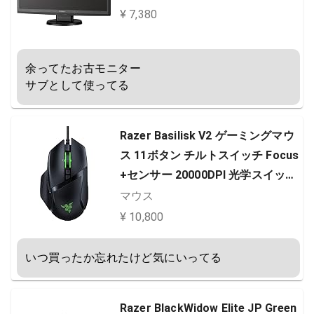
¥ 7,380
余ってたお古モニター

サブとして使ってる
Razer Basilisk V2 ゲーミングマウ
ス 11ボタン チルトスイッチ Focus
+センサー 20000DPI 光学スイッチ
柔らかい布巻ケーブル Chroma
マウス
【日本正規代理店保証品】 RZ01-0
¥ 10,800
3160100-R3M1
いつ買ったか忘れたけど気にいってる
Razer BlackWidow Elite JP Green