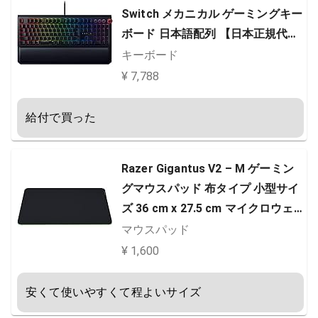
Switch メカニカル ゲーミングキー
ボード 日本語配列 【日本正規代理
店保証品】 RZ03-02620800-R3J1
キーボード
ブラック
¥ 7,788
給付で買った
Razer Gigantus V2 – M ゲーミン
グマウスパッド 布タイプ 小型サイ
ズ 36 cm x 27.5 cm マイクロウェ
ーブクロス 【日本正規代理店保証
マウスパッド
品】 RZ02-03330200-R3M1
¥ 1,600
安くて使いやすくて程よいサイズ