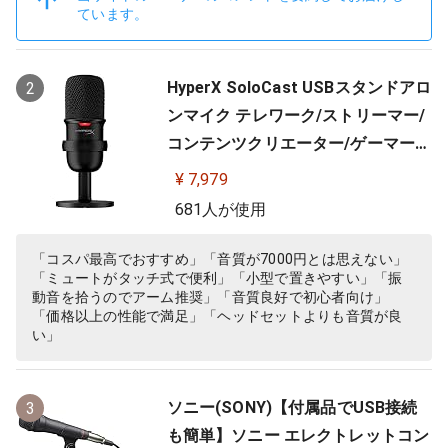
ています。
HyperX SoloCast USBスタンドアロ
2
ンマイク テレワーク/ストリーマー/
コンテンツクリエーター/ゲーマー向
け/PC,PS4,PS5使用可能 メーカー 2
¥ 7,979
年保証 HMIS1X-XX-BK/G ( 4P5P8A
681人が使用
A )
「コスパ最高でおすすめ」「音質が7000円とは思えない」
「ミュートがタッチ式で便利」「小型で置きやすい」「振
動音を拾うのでアーム推奨」「音質良好で初心者向け」
「価格以上の性能で満足」「ヘッドセットよりも音質が良
い」
ソニー(SONY)【付属品でUSB接続
3
も簡単】ソニー エレクトレットコン