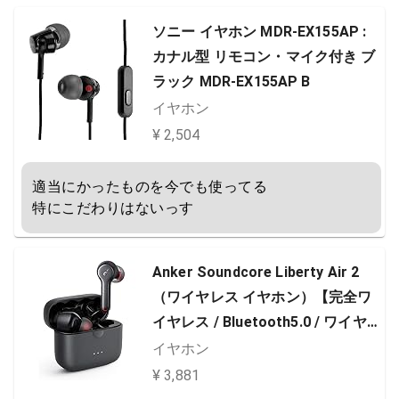
ソニー イヤホン MDR-EX155AP :
カナル型 リモコン・マイク付き ブ
ラック MDR-EX155AP B
イヤホン
¥ 2,504
適当にかったものを今でも使ってる

特にこだわりはないっす
Anker Soundcore Liberty Air 2
（ワイヤレス イヤホン）【完全ワ
イヤレス / Bluetooth5.0 / ワイヤレ
ス充電対応 / IPX5防水規格 / 最大2
イヤホン
8時間音楽再生 / HearID機能/Qualc
¥ 3,881
omm aptX™ / cVc8.0ノイズキャン