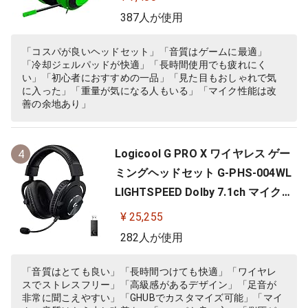
RZ04-02830200-R3M
387人が使用
「コスパが良いヘッドセット」「音質はゲームに最適」
「冷却ジェルパッドが快適」「長時間使用でも疲れにく
い」「初心者におすすめの一品」「見た目もおしゃれで気
に入った」「重量が気になる人もいる」「マイク性能は改
善の余地あり」
Logicool G PRO X ワイヤレス ゲー
4
ミングヘッドセット G-PHS-004WL
LIGHTSPEED Dolby 7.1ch マイク付
き 20時間連続使用可能 軽量 充電式
¥ 25,255
PS5 PS4 PC ゲーミング ヘッドセッ
282人が使用
ト ヘッドフォン ヘッドホン G-PHS-
004 ブラック 国内正規品 【 ファイ
「音質はとても良い」「長時間つけても快適」「ワイヤレ
スでストレスフリー」「高級感があるデザイン」「足音が
ナルファンタジー XIV 推奨モ…
非常に聞こえやすい」「GHUBでカスタマイズ可能」「マイ