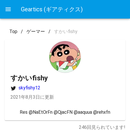
Geartics (ギアティクス)
Top
/
ゲーマー
/
すかいfishy
すかいfishy
skyfishy12
2021年8月3日に更新
Res @NaEtOrFn @QjacFN @aaquua @rehxfn
246
回見られています!