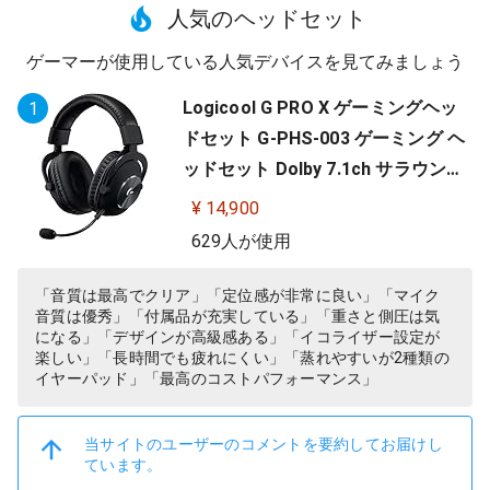
人気のヘッドセット
ゲーマーが使用している人気デバイスを見てみましょう
Logicool G PRO X ゲーミングヘッ
1
ドセット G-PHS-003 ゲーミング ヘ
ッドセット Dolby 7.1ch サラウンド
サウンド 3.5mm 有線 マイク付き Bl
¥ 14,900
ue VO!CE搭載 軽量 PS5 PS4 PC win
629人が使用
dows ヘッドホン ヘッドフォン ブラ
ック 国内正規品 【 ファイナルファ
「音質は最高でクリア」「定位感が非常に良い」「マイク
音質は優秀」「付属品が充実している」「重さと側圧は気
ンタジー XIV 推奨モデル 】
になる」「デザインが高級感ある」「イコライザー設定が
楽しい」「長時間でも疲れにくい」「蒸れやすいが2種類の
イヤーパッド」「最高のコストパフォーマンス」
当サイトのユーザーのコメントを要約してお届けし
ています。