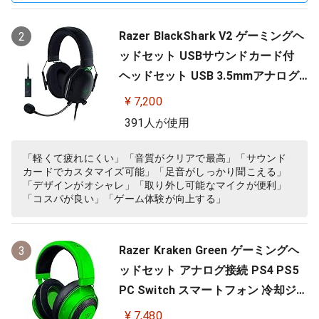
Razer BlackShark V2 ゲーミングヘ
2
ッドセット USBサウンドカード付
ヘッドセット USB 3.5mmアナログ
THX 7.1ch 立体音響 特許技術採用チ
¥ 7,200
タンコート50mmドライバー 単一指
391人が使用
向性マイク ノイズキャンセリング
高遮音性イヤーカップ 軽量262g PC
「軽くて疲れにくい」「音質がクリアで最高」「サウンド
カードでカスタマイズ可能」「足音がしっかり聞こえる」
PS4 PS5 Nintendo Switch 【日本…
「デザインがオシャレ」「取り外し可能なマイクが便利」
「コスパが良い」「ゲーム体験が向上する」
Razer Kraken Green ゲーミングヘ
3
ッドセット アナログ接続 PS4 PS5
PC Switch スマートフォン 冷却ジェ
ルパッド 【日本正規代理店保証品】
¥ 7,480