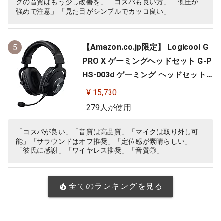
クの音質はもう少し改善を」「コスパも良い方」「側圧が
強めで注意」「見た目がシンプルでカッコ良い」
【Amazon.co.jp限定】 Logicool G
5
PRO X ゲーミングヘッドセット G-P
HS-003d ゲーミング ヘッドセット
Dolby 7.1ch サラウンドサウンド 3.5
¥ 15,730
mm 有線 マイク付き Blue VO!CE搭
279人が使用
載 軽量 ヘッドホン ヘッドフォン PS
5 PS4 PC windows ブラック 国内正
「コスパが良い」「音質は高品質」「マイクは取り外し可
能」「サラウンドはオフ推奨」「定位感が素晴らしい」
規品 ※Amazon.co.jp限定 壁…
「彼氏に感謝」「ワイヤレス推奨」「音質◎」
全てのランキングを見る