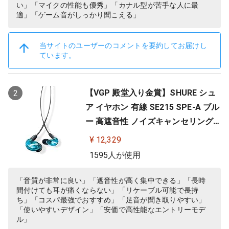
い」「マイクの性能も優秀」「カナル型が苦手な人に最
適」「ゲーム音がしっかり聞こえる」
当サイトのユーザーのコメントを要約してお届けし
ています。
【VGP 殿堂入り金賞】SHURE シュ
2
ア イヤホン 有線 SE215 SPE-A ブル
ー 高遮音性 ノイズキャンセリング
ゲーム ゲーミング スペシャルエデ
¥ 12,329
ィション カナル型 ワイヤレス変換
1595人が使用
可(別売) MMCX リケーブル プロ仕
様 低音強化 配信 音楽 オーディオリ
「音質が非常に良い」「遮音性が高く集中できる」「長時
間付けても耳が痛くならない」「リケーブル可能で長持
スニング レコーディング 録音…
ち」「コスパ最強でおすすめ」「足音が聞き取りやすい」
「使いやすいデザイン」「安価で高性能なエントリーモデ
ル」