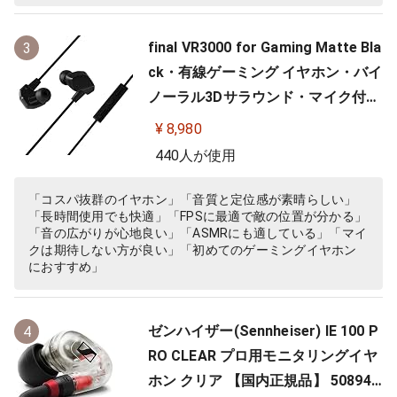
final VR3000 for Gaming Matte Bla
3
ck・有線ゲーミング イヤホン・バイ
ノーラル3Dサラウンド・マイク付き
【ゲーム/VR/バイノーラル/ASMR /
¥ 8,980
360オーディオ推奨】
440人が使用
「コスパ抜群のイヤホン」「音質と定位感が素晴らしい」
「長時間使用でも快適」「FPSに最適で敵の位置が分かる」
「音の広がりが心地良い」「ASMRにも適している」「マイ
クは期待しない方が良い」「初めてのゲーミングイヤホン
におすすめ」
ゼンハイザー(Sennheiser) IE 100 P
4
RO CLEAR プロ用モニタリングイヤ
ホン クリア 【国内正規品】 508941