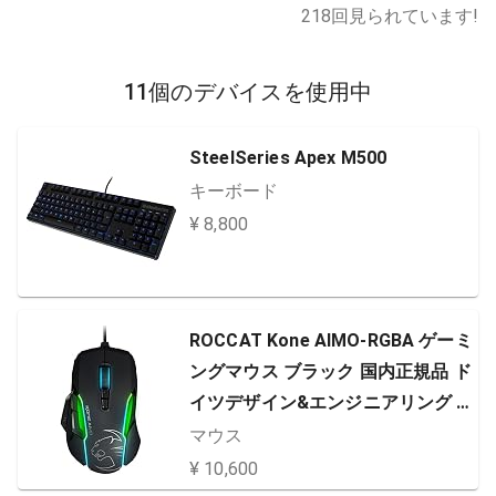
218
回見られています!
11個のデバイスを使用中
SteelSeries Apex M500
キーボード
¥ 8,800
ROCCAT Kone AIMO-RGBA ゲーミ
ングマウス ブラック 国内正規品 ド
イツデザイン&エンジニアリング R
OC-11-815-BK-AS
マウス
¥ 10,600