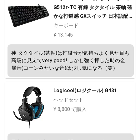
G512r-TC 有線 タクタイル 茶軸 確
かな打鍵感 GXスイッチ 日本語配列
LIGHTSYNC RGB USB パススルー
キーボード
ゲーミング キーボード メカニカル
¥ 13,145
キーボード G512 PC window mac
Chrome ブラック 国内正規品 【 フ
神 タクタイル(茶軸)は打鍵音が気持ちよく見た目も
ァイナルファンタジー XIV 推奨モ
高級に見えてvery good! しかし強く押した時の金
属音(コーンみたいな音)は少し気になる（笑）
デ…
Logicool(ロジクール) G431
ヘッドセット
¥ 8,800 で購入