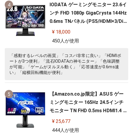
IODATA ゲーミングモニター 23.6イ
4
ンチ FHD 1080p GigaCrysta 144Hz
0.6ms TNパネル (PS5/HDMI×3/Dis
playPort/スピーカー付/高さ調整/縦
¥ 18,000
横回転) EX-LDGC242HTB
450人が使用
「感動するレベルの画質」「コスパ非常に良い」「HDMIポ
ートが3つ便利」「流石IODATAの神モニター」「色味調整
が可能」「ゲームがヌルヌル動く」「応答速度が0.6ms速
い」「縦横回転機能が便利」
【Amazon.co.jp限定】ASUS ゲー
5
ミングモニター 165Hz 24.5インチ
モニター TN FHD 0.5ms HDMI1.4 Di
splayPort1.2 DVI-D スピーカー 高
¥ 25,677
さ調整 縦横回転 VG258QR-J
444人が使用