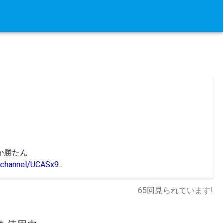
勝たん

/channel/UCASx9
…
65
回見られています!