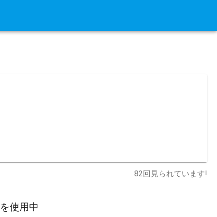
82
回見られています!
スを使用中