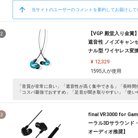
当サイトのユーザーのコメントを要約してお届けして
【VGP 殿堂入り金賞】S
2
遮音性 ノイズキャンセ
ナル型 ワイヤレス変換
音楽 オーディオリスニ
¥ 12,329
1595人が使用
「音質が非常に良い」「遮音性が高く集中できる」「長時間
「コスパ最強でおすすめ」「足音が聞き取りやすい」「使い
final VR3000 fo
3
ーラル3Dサラウンド・マ
オーディオ推奨】