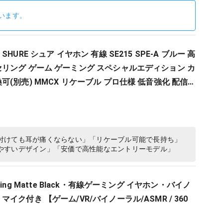
います。
HURE シュア イヤホン 有線 SE215 SPE-A ブルー 高
リング ゲーム ゲーミング スペシャルエディション カ
可(別売) MMCX リケーブル プロ仕様 低音強化 配信
ング レコーディング 録音…
付けても耳が痛くならない」「リケーブル可能で長持ち」
やすいデザイン」「安価で高性能なエントリーモデル」
r Gaming Matte Black・有線ゲーミング イヤホン・バイノ
イク付き 【ゲーム/VR/バイノーラル/ASMR / 360