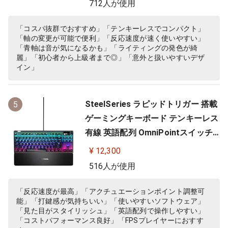
712人が使用
ナルファンタジーXIV 推奨周辺機器
】
「コスパ抜群でおすすめ」「テンキーレスでコンパクト」
「軸の変更が可能で便利」「反応速度が速く使いやすい」
「青軸は音が気になるかも」「ライティングの発色が綺
麗」「初心者から上級者まで◎」「意外と扱いやすいデザ
イン」
SteelSeries ラピッドトリガー 搭載
5
ゲーミングキーボード テンキーレス
有線 英語配列 OmniPointスイッチ
有機ELディスプレイ搭載 Apex Pro
¥ 12,300
TKL US 64734 ブラック
516人が使用
「反応速度が最高」「アクチュエーションポイント調整可
能」「打鍵感が気持ちいい」「使いやすいソフトウェア」
「見た目がスタイリッシュ」「英語配列で操作しやすい」
「コストパフォーマンス良好」「FPSプレイヤーにおすす