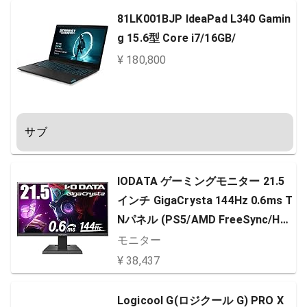
81LK001BJP IdeaPad L340 Gamin
g 15.6型 Core i7/16GB/
¥ 180,800
サブ
IODATA ゲーミングモニター 21.5
インチ GigaCrysta 144Hz 0.6ms T
Nパネル (PS5/AMD FreeSync/HD
MI×2/DisplayPort/スピーカー付/3
モニター
年保証/土日サポート) EX-LDGC221
¥ 38,437
HTB
Logicool G(ロジクール G) PRO X