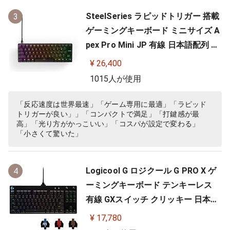
SteelSeries ラピッドトリガー 搭載
3
ゲーミングキーボード ミニサイズ A
pex Pro Mini JP 有線 日本語配列 O
mniPointスイッチ 2ーinー1アクシ
¥ 26,400
ョンキー 搭載 64825 ブラック
1015人が使用
「反応速度は世界最速」「ゲーム専用に最適」「ラピッド
トリガーが良い」」「コンパクトで満足」「打鍵感が最
高」「光り方がかっこいい」「コスパが設定で変わる」
「小さくて驚いた」
Logicool G ロジクール G PRO X ゲ
4
ーミングキーボード テンキーレス
有線 GXスイッチ クリッキー 日本語
配列 LIGHTSYNC RGB 着脱式ケーブ
¥ 17,780
ル G-PKB-002 国内正規品 【 ファイ