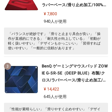
ラバーベース/滑り止め加工/100%フ
ルフラット/3.5mm
¥ 7,800
940人が使用
「バランスが絶妙です」「滑りと止まり具合が良い」「操
作が直感的にできる」「耐久性が向上している」「初動が
軽く扱いやすい」「デザインもかっこいい」「習得すれば
使いやすい」「一般的に信頼があります」
BenQ ゲーミングマウスパッド ZOW
3
IE G-SR-SE（DEEP BLUE）布製/ク
ロス/ラバーベース/滑り止め加工/10
0%フルフラット/3.5ｍｍ
¥ 14,422
645人が使用
「性能が素晴らしい」「滑りやすく止めやすい」「デザイ