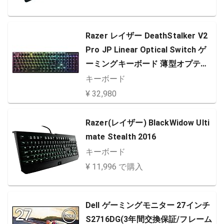
Razer レイザー DeathStalker V2
Pro JP Linear Optical Switch ゲ
ーミングキーボード 薄型オプティ
カルスイッチ ワイヤレス 2.4GHz B
キーボード
luetooth Type-C 40時間バッテリ
¥ 32,980
ー持続 超耐久性コーティング加工
ABSキーキャップ Chroma JP配列
Razer(レイザー) BlackWidow Ulti
デスストーカーブイツープロジェ
mate Stealth 2016
イピー…
キーボード
¥ 11,996 で購入
Dell ゲーミングモニター 27インチ
S2716DG(3年間交換保証/フレーム