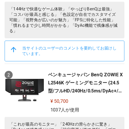
「144Hzで快適なゲーム体験」「やっぱりBenQは最強」
「コスパが最高と感じる」「色設定が自在でカスタマイズ
可能」「視野角が広いのが魅力」「FPSに特化した性能」
「慣れるまで少し時間がかかる」「DyAc機能で残像感が減
る」
当サイトのユーザーのコメントを要約してお届けし
ています。
ベンキュージャパン BenQ ZOWIE X
2
L2546K ゲーミングモニター (24.5
型/フルHD/240Hz/0.5ms/DyAc+/小
さめ台座/新筐体デザイン/新OSDメ
¥ 50,700
ニュー/新型液晶パネル採用)
1037人が使用
「これが最高のモニター」「240Hzの滑らかさに驚き」