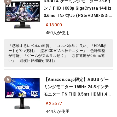
IODATA ゲーミングモニター 23.6イ
4
ンチ FHD 1080p GigaCrysta 144Hz
0.6ms TNパネル (PS5/HDMI×3/Dis
playPort/スピーカー付/高さ調整/縦
¥ 18,000
横回転) EX-LDGC242HTB
450人が使用
「感動するレベルの画質」「コスパ非常に良い」「HDMIポ
ートが3つ便利」「流石IODATAの神モニター」「色味調整
が可能」「ゲームがヌルヌル動く」「応答速度が0.6ms速
い」「縦横回転機能が便利」
【Amazon.co.jp限定】ASUS ゲー
5
ミングモニター 165Hz 24.5インチ
モニター TN FHD 0.5ms HDMI1.4 Di
splayPort1.2 DVI-D スピーカー 高
¥ 25,677
さ調整 縦横回転 VG258QR-J
444人が使用