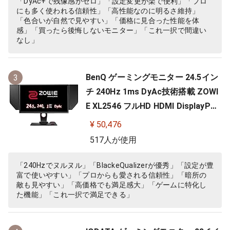
「DyAc+で残像感がゼロ」「設定変更が楽で便利」「プロ
にも多く使われる信頼性」「高性能なのに明るさ維持」
「色合いが自然で見やすい」「価格に見合った性能を体
感」「買ったら後悔しないモニター」「これ一択で間違い
なし」
BenQ ゲーミングモニター 24.5イン
3
チ 240Hz 1ms DyAc技術搭載 ZOWI
E XL2546 フルHD HDMI DisplayPor
t DVI-DL搭載 FPS向き ディスプレイ
¥ 50,476
517人が使用
「240Hzでヌルヌル」「BlackeQualizerが優秀」「設定が豊
富で使いやすい」「プロからも愛される信頼性」「暗所の
敵も見やすい」「高価格でも満足感大」「ゲームに特化し
た機能」「これ一択で満足できる」