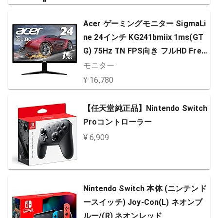
ー
Acer ゲーミングモニター SigmaLi
ne 24インチ KG241bmiix 1ms(GT
G) 75Hz TN FPS向き フルHD Free
Sync HDMIx2 スピーカー内蔵 ブル
モニター
ーライト軽減
¥ 16,780
【任天堂純正品】Nintendo Switch
Proコントローラー
¥ 6,909
Nintendo Switch 本体 (ニンテンド
ースイッチ) Joy-Con(L) ネオンブ
ルー/(R) ネオンレッド