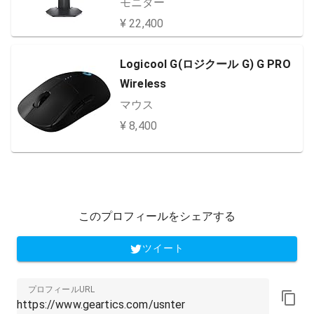
DP・HDMIx2/高さ・傾き調節/1m
モニター
s/165Hz/NVIDIA G-SYNC Compati
¥ 22,400
ble/AMD FreeSync Premium)
Logicool G(ロジクール G) G PRO
Wireless
マウス
¥ 8,400
このプロフィールをシェアする
ツイート
プロフィールURL