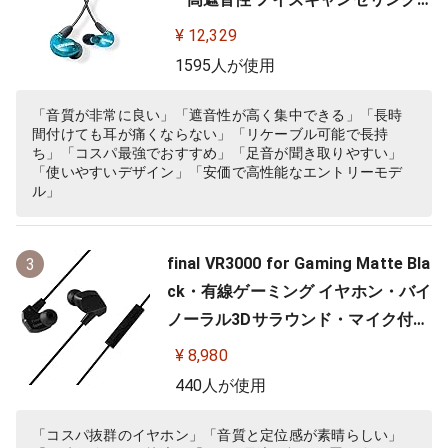
ゲーム ゲーミング スペシャルエデ
¥ 12,329
ィション カナル型 ワイヤレス変換
1595人が使用
可(別売) MMCX リケーブル プロ仕
様 低音強化 配信 音楽 オーディオリ
「音質が非常に良い」「遮音性が高く集中できる」「長時
間付けても耳が痛くならない」「リケーブル可能で長持
スニング レコーディング 録音…
ち」「コスパ最強でおすすめ」「足音が聞き取りやすい」
「使いやすいデザイン」「安価で高性能なエントリーモデ
ル」
final VR3000 for Gaming Matte Bla
3
ck・有線ゲーミング イヤホン・バイ
ノーラル3Dサラウンド・マイク付き
【ゲーム/VR/バイノーラル/ASMR /
¥ 8,980
360オーディオ推奨】
440人が使用
「コスパ抜群のイヤホン」「音質と定位感が素晴らしい」