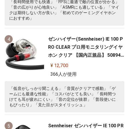
「長時間使用でも快適」「FPSに最適で敵の位置が分かる」
「音の広がりが心地良い」「ASMRにも適している」「マイ
クは期待しない方が良い」「初めてのゲーミングイヤホン
におすすめ」
ゼンハイザー(Sennheiser) IE 100 P
4
RO CLEAR プロ用モニタリングイヤ
ホン クリア 【国内正規品】 508941
カナル型 有線イヤホン
¥ 12,700
366人が使用
「低音がしっかり聞こえる」「音質がクリアで感動」「ゲ
ームにも最適な性能」「コスパがとても良い」「長時間つ
けても耳が疲れにくい」「音の定位が抜群」「普段使いに
もぴったり」「見た目がスタイリッシュ」
Sennheiser ゼンハイザー IE 100 PR
5