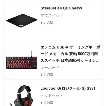
SteelSeries QCK heavy
マウスパッド
¥ 3,782
エレコム USB-A ゲーミングキーボ
ード メカニカル 茶軸 5000万回耐
久スイッチ 日本語配列 ゲーミング
キーキャップ付属 全キーロールオ
キーボード
ーバー対応 LED搭載 ブラック ECT
¥ 9,780
K-G01UKBK
Logicool G(ロジクール G) G331
ヘッドセット
¥ 4,680