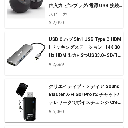
声入力 ピンプラグ/電源 USB 接続 /
45度 上向きスピーカー 低音パッシ
スピーカー
ブラジエーター 搭載 ピーク出力8.8
¥ 2,090
W/総合4.4W RMS PC スピーカー S
P-PBL-BK
USB C ハブ 5in1 USB Type C HDM
I ドッキングステーション 【4K 30
Hz HDMI出力+ 2つUSB3.0+SD/TF
カードリーダー】 HDMI 変換アダ
¥ 2,689
プタ タイプC HDMI 変換 アダプタ
（Thunderbolt 3）MacBook Pro
クリエイティブ・メディア Sound
2019/2020,iPadPro/Macbook Air,
Blaster X-Fi Go! Pro r2 チャット/
SamsungS20/S20+/S10E/Note 1
テレワークでボイスチェンジ Crea
0/S9/S8,Huawei P…
tive USBオーディオインターフェ
¥ 6,480
ース SB-XFI-GPR2