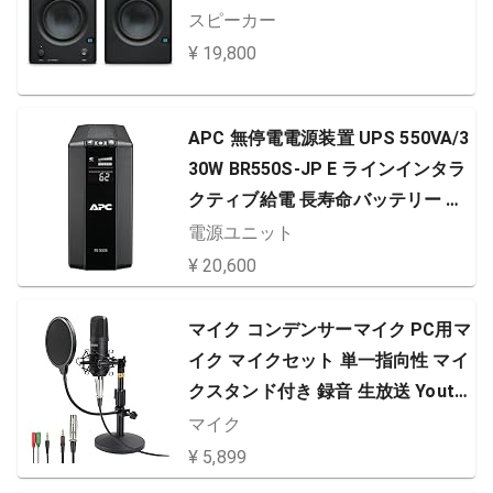
スピーカー
¥ 19,800
APC 無停電電源装置 UPS 550VA/3
30W BR550S-JP E ラインインタラ
クティブ給電 長寿命バッテリー 正
弦波
電源ユニット
¥ 20,600
マイク コンデンサーマイク PC用マ
イク マイクセット 単一指向性 マイ
クスタンド付き 録音 生放送 Youtu
be ツイキャス ゲーム実況などのラ
マイク
イブ配信 Skype LINEなどの通話 生
¥ 5,899
放送 楽器 音楽 (3.5mm)