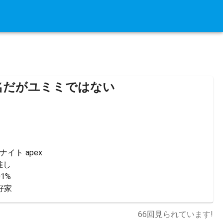
名だがユミミではない
ト apex

し

1%

好家
66
回見られています!