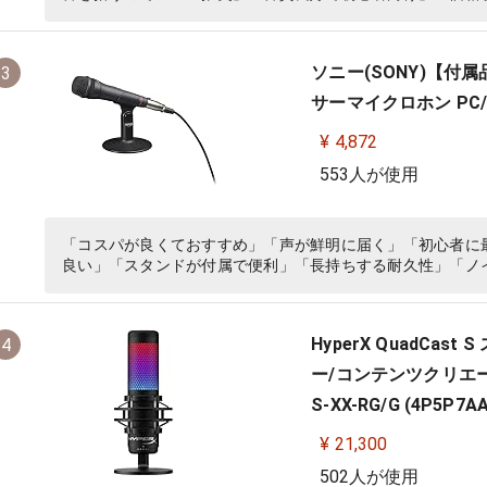
ソニー(SONY)【付
3
サーマイクロホン PC/ゲ
¥ 4,872
553人が使用
「コスパが良くておすすめ」「声が鮮明に届く」「初心者に
良い」「スタンドが付属で便利」「長持ちする耐久性」「ノ
HyperX QuadCa
4
ー/コンテンツクリエータ
S-XX-RG/G (4P5P7AA
¥ 21,300
502人が使用