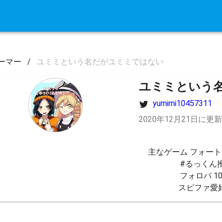
ーマー
/
ユミミという名だがユミミではない
ユミミという
yumimi10457311
2020年12月21日に更新
主なゲーム フォートナイ
#るっくん推
フォロバ 10
スピファ愛