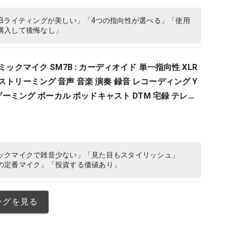
Bライティングが美しい」「4つの指向性が選べる」「使用
購入して後悔なし」
ナミックマイク SM7B : カーディオイド 単一指向性 XLR
ストリーミング 音声 音楽 演奏 録音 レコーディング Y
ム ゲーミング ボーカル ポッドキャスト DTM 宅録 テレワ
ーカー保証2年】
ックマイクで雑音少ない」「見た目もスタイリッシュ」
の定番マイク」「投資する価値あり」
ングを見る