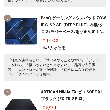
使いやすい」「一般的に信頼があります」
BenQ ゲーミングマウスパッド ZOW
3
IE G-SR-SE（DEEP BLUE）布製/ク
ロス/ラバーベース/滑り止め加工/10
0%フルフラット/3.5ｍｍ
¥ 14,422
645人が使用
「性能が素晴らしい」「滑りやすく止めやすい」「デザイ
ンが好み」「扱いやすいとの声が多い」「品薄で入手困
難」「コントロール寄りが好評」「価格に見合う価値あ
り」「多くのプロが使用中」
ARTISAN NINJA FX ゼロ SOFT XL
4
ブラック (FX-ZR-SF-XL)
¥ 5,934