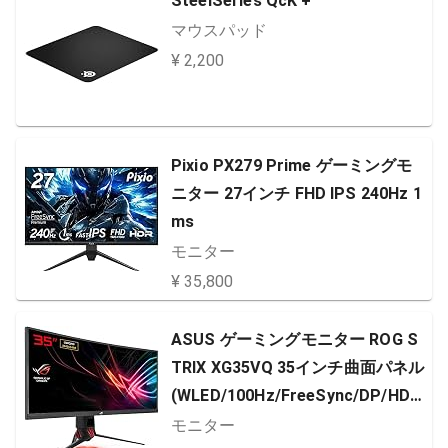
SteelSeries QcK +
マウスパッド
¥ 2,200
Pixio PX279 Prime ゲーミングモ
ニター 27インチ FHD IPS 240Hz 1
ms
モニター
¥ 35,800
ASUS ゲーミングモニター ROG S
TRIX XG35VQ 35インチ曲面パネル
(WLED/100Hz/FreeSync/DP/HDM
Ix2/昇降/フリッカーフリー/ブルー
モニター