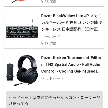
ライト軽減)
¥ 58,000
Razer BlackWidow Lite JP メカニ
カルキーボード 静音 オレンジ軸 テ
ンキーレス 日本語配列 【日本正規
代理店保証品】 RZ03-02640700-R
キーボード
3J1
¥ 13,790
Razer Kraken Tournament Editio
n: THX Spatial Audio - Full Audio
Control - Cooling Gel-Infused Ear
Cushions - Gaming Headset Work
ヘッドセット
s with PC, PS4, Xbox One, Switc
h, Mobile Devices - Black [並行輸
ヘッドセットは友達に売ったからコントローラーだ
入品]
け使ってる