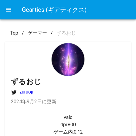
Geartics (ギアティクス)
Top
/
ゲーマー
/
ずるおじ
ずるおじ
zuruoji
2024年9月2日に更新
valo

dpi:800

ゲーム内:0.12