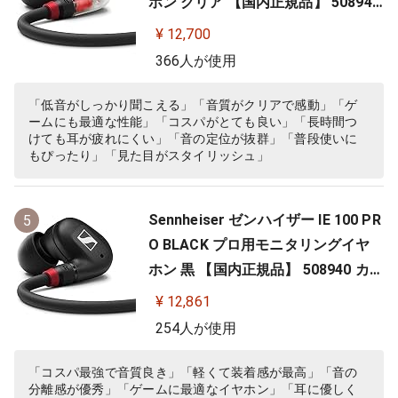
ホン クリア 【国内正規品】 508941
カナル型 有線イヤホン
¥ 12,700
366人が使用
「低音がしっかり聞こえる」「音質がクリアで感動」「ゲ
ームにも最適な性能」「コスパがとても良い」「長時間つ
けても耳が疲れにくい」「音の定位が抜群」「普段使いに
もぴったり」「見た目がスタイリッシュ」
Sennheiser ゼンハイザー IE 100 PR
5
O BLACK プロ用モニタリングイヤ
ホン 黒 【国内正規品】 508940 カナ
ル型 有線イヤホン
¥ 12,861
254人が使用
「コスパ最強で音質良き」「軽くて装着感が最高」「音の
分離感が優秀」「ゲームに最適なイヤホン」「耳に優しく