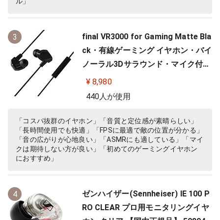
ル」
final VR3000 for Gaming Matte Bla
3
ck・有線ゲーミング イヤホン・バイ
ノーラル3Dサラウンド・マイク付き
【ゲーム/VR/バイノーラル/ASMR /
¥ 8,980
360オーディオ推奨】
440人が使用
「コスパ抜群のイヤホン」「音質と定位感が素晴らしい」
「長時間使用でも快適」「FPSに最適で敵の位置が分かる」
「音の広がりが心地良い」「ASMRにも適している」「マイ
クは期待しない方が良い」「初めてのゲーミングイヤホン
におすすめ」
ゼンハイザー(Sennheiser) IE 100 P
4
RO CLEAR プロ用モニタリングイヤ