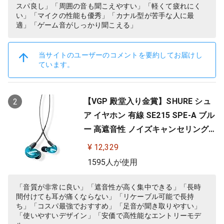
スパ良し」「周囲の音も聞こえやすい」「軽くて疲れにく
い」「マイクの性能も優秀」「カナル型が苦手な人に最
適」「ゲーム音がしっかり聞こえる」
当サイトのユーザーのコメントを要約してお届けし
ています。
【VGP 殿堂入り金賞】SHURE シュ
2
ア イヤホン 有線 SE215 SPE-A ブル
ー 高遮音性 ノイズキャンセリング
ゲーム ゲーミング スペシャルエデ
¥ 12,329
ィション カナル型 ワイヤレス変換
1595人が使用
可(別売) MMCX リケーブル プロ仕
様 低音強化 配信 音楽 オーディオリ
「音質が非常に良い」「遮音性が高く集中できる」「長時
間付けても耳が痛くならない」「リケーブル可能で長持
スニング レコーディング 録音…
ち」「コスパ最強でおすすめ」「足音が聞き取りやすい」
「使いやすいデザイン」「安価で高性能なエントリーモデ